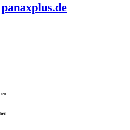
n
panaxplus.de
iben
chen.