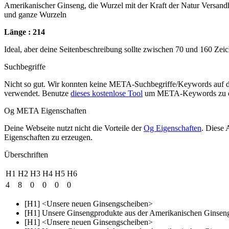
Amerikanischer Ginseng, die Wurzel mit der Kraft der Natur Versand
und ganze Wurzeln
Länge : 214
Ideal, aber deine Seitenbeschreibung sollte zwischen 70 und 160 Zei
Suchbegriffe
Nicht so gut. Wir konnten keine META-Suchbegriffe/Keywords auf d
verwendet. Benutze
dieses kostenlose Tool
um META-Keywords zu e
Og META Eigenschaften
Deine Webseite nutzt nicht die Vorteile der
Og Eigenschaften
. Diese 
Eigenschaften zu erzeugen.
Überschriften
H1
H2
H3
H4
H5
H6
4
8
0
0
0
0
[H1] <Unsere neuen Ginsengscheiben>
[H1] Unsere Ginsengprodukte aus der Amerikanischen Ginsen
[H1] <Unsere neuen Ginsengscheiben>