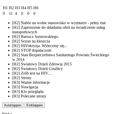
H1
H2
H3
H4
H5
H6
0
11
4
0
0
0
[H2] Nabór na wolne stanowisko w wymiarze - pełny etat
[H2] Zaproszenie do składania ofert na świadczenie usług
transportowych
[H2] Barszcz Sosnowskiego.
[H2] Sezon na kleszcza
[H2] HIVokryzja. Wyleczmy się...
[H2] STOP dopalaczom
[H2] Stan Bezpieczeństwa Sanitarnego Powiatu Świeckiego
w 2014
[H2] Światowy Dzień Zdrowia 2015
[H2] Światowy Dzień Gruźlicy
[H2] Zrób test na HIV...
[H2] Strony
[H3] Ważne informacje
[H3] Nawigacja
[H3] Kto przegląda
[H3] Polecane strony
Ausklappen
Einklappen