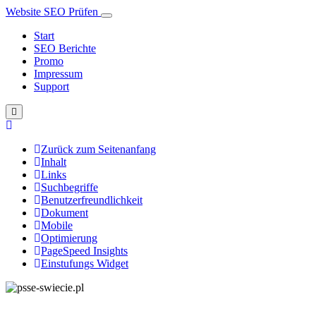
Website SEO Prüfen
Start
SEO Berichte
Promo
Impressum
Support
Zurück zum Seitenanfang
Inhalt
Links
Suchbegriffe
Benutzerfreundlichkeit
Dokument
Mobile
Optimierung
PageSpeed Insights
Einstufungs Widget