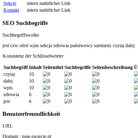
Sekcje
intern
natürlicher Link
Kontakt
intern
natürlicher Link
SEO Suchbegriffe
Suchbegriffswolke
jest
czw
ofert
wpis
sekcja
zdrowia
państwowy
sanitarny
czytaj
dalej
Konsistenz der Schlüsselwörter
Suchbegriff
Inhalt
Seitentitel
Suchbegriffe
Seitenbeschreibung
Ü
czytaj
10
dalej
10
wpis
10
zdrowia
6
jest
6
Benutzerfreundlichkeit
URL
Domain : psse-swiecie.pl