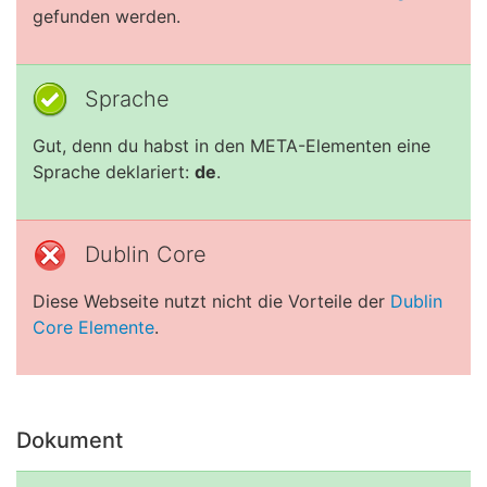
gefunden werden.
Sprache
Gut, denn du habst in den META-Elementen eine
Sprache deklariert:
de
.
Dublin Core
Diese Webseite nutzt nicht die Vorteile der
Dublin
Core Elemente
.
Dokument