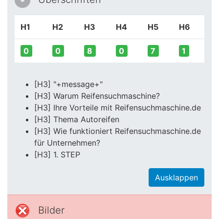
H1
H2
H3
H4
H5
H6
0
0
8
0
7
1
[H3] "+message+"
[H3] Warum Reifensuchmaschine?
[H3] Ihre Vorteile mit Reifensuchmaschine.de
[H3] Thema Autoreifen
[H3] Wie funktioniert Reifensuchmaschine.de
für Unternehmen?
[H3] 1. STEP
Ausklappen
Bilder