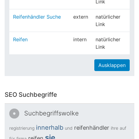
Link
Reifenhändler Suche
extern
natürlicher
Link
Reifen
intern
natürlicher
Link
Ausklappen
SEO Suchbegriffe
Suchbegriffswolke
innerhalb
reifenhändler
registrierung
und
ihre
auf
sie
reifen
für
firma