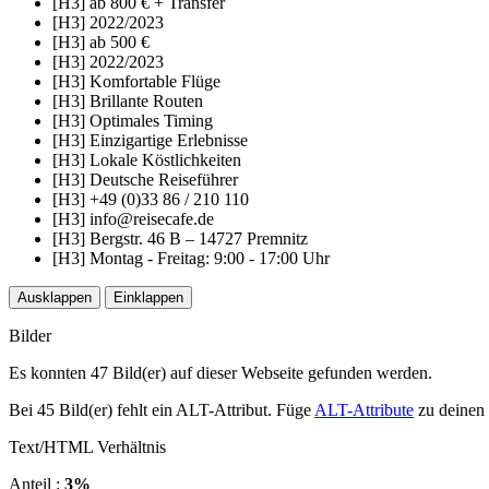
[H3] ab 800 € + Transfer
[H3] 2022/2023
[H3] ab 500 €
[H3] 2022/2023
[H3] Komfortable Flüge
[H3] Brillante Routen
[H3] Optimales Timing
[H3] Einzigartige Erlebnisse
[H3] Lokale Köstlichkeiten
[H3] Deutsche Reiseführer
[H3] +49 (0)33 86 / 210 110
[H3] info@reisecafe.de
[H3] Bergstr. 46 B – 14727 Premnitz
[H3] Montag - Freitag: 9:00 - 17:00 Uhr
Ausklappen
Einklappen
Bilder
Es konnten 47 Bild(er) auf dieser Webseite gefunden werden.
Bei 45 Bild(er) fehlt ein ALT-Attribut. Füge
ALT-Attribute
zu deinen 
Text/HTML Verhältnis
Anteil :
3%