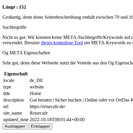
Länge : 152
Großartig, denn deine Seitenbeschreibung enthält zwischen 70 und 1
Suchbegriffe
Nicht so gut. Wir konnten keine META-Suchbegriffe/Keywords auf d
verwendet. Benutze
dieses kostenlose Tool
um META-Keywords zu e
Og META Eigenschaften
Sehr gut, denn diese Webseite nutzt die Vorteile aus den Og Eigensch
Eigenschaft
locale
de_DE
type
website
title
Home
description
Gut beraten | Sicher buchen | Online oder vor OrtDas 
url
https://reisecafe.de/
site_name
Reisecafe
updated_time
2022-10-18T08:01:44+00:00
Ausklappen
Einklappen