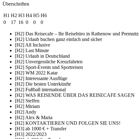
Überschriften
H1
H2
H3
H4
H5
H6
0
17
16
0
0
0
[H2] Das Reisecafe – Ihr Reisebüro in Rathenow und Premnitz
[H2] Urlaub buchen ganz einfach und sicher
[H2] All Inclusive
[H2] Last Minute
[H2] Urlaub in Deutschland
[H2] Unvergessliche Kreuzfahrten
[H2] Sport-Events und Sportreisen
[H2] WM 2022 Katar
[H2] Interessante Ausflüge
[H2] Die besten Unterkünfte
[H2] Fußball international
[H2] WAS REISENDE ÜBER DAS REISECAFE SAGEN
[H2] Steffen
[H2] Miriam
[H2] Andy
[H2] Alex & Maria
[H2] KONTAKTIEREN UND FOLGEN SIE UNS!
[H3] ab 1000 € + Transfer
[H3] 2022/2023