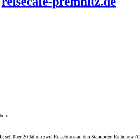
n
reisecafe-premnitz.de
chen.
eibt seit über 20 Jahren zwei Reisebüros an den Standorten Rathenow (C