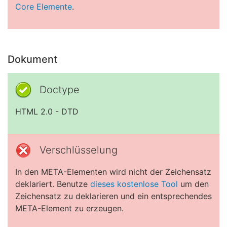
Core Elemente
.
Dokument
Doctype
HTML 2.0 - DTD
Verschlüsselung
In den META-Elementen wird nicht der Zeichensatz
deklariert. Benutze
dieses kostenlose Tool
um den
Zeichensatz zu deklarieren und ein entsprechendes
META-Element zu erzeugen.