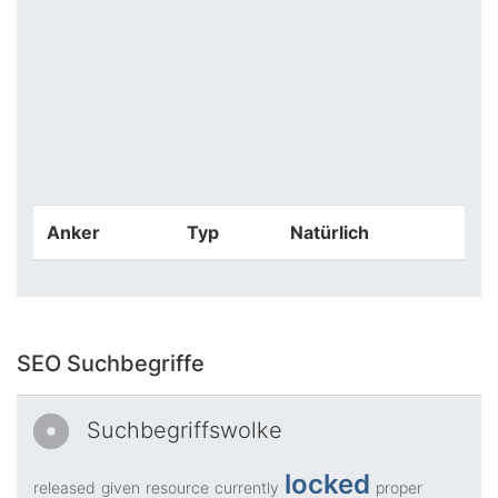
Anker
Typ
Natürlich
SEO Suchbegriffe
Suchbegriffswolke
locked
released
given
resource
currently
proper