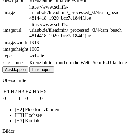
description
Kreuzfahrten und vieles mehr
https://www.schiffs-
image
urlaub.de/fileadmin/_processed_/3/4/csm_beach-
4814418_1920_bce7a1844f.jpg
https://www.schiffs-
image:url
urlaub.de/fileadmin/_processed_/3/4/csm_beach-
4814418_1920_bce7a1844f.jpg
image:width
1919
image:height
1005
type
website
site_name
Kreuzfahrten rund um die Welt | Schiffs-Urlaub.de
Ausklappen
Einklappen
Überschriften
H1
H2
H3
H4
H5
H6
0
1
1
0
1
0
[H2] Flusskreuzfahrten
[H3] Hochsee
[H5] Kontakt
Bilder