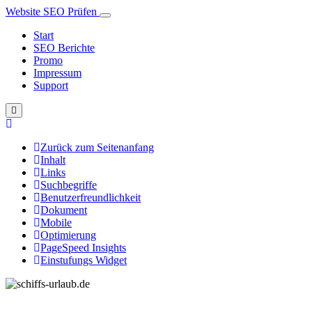
Website SEO Prüfen
Start
SEO Berichte
Promo
Impressum
Support
Zurück zum Seitenanfang
Inhalt
Links
Suchbegriffe
Benutzerfreundlichkeit
Dokument
Mobile
Optimierung
PageSpeed Insights
Einstufungs Widget