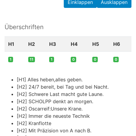
Einklappen
Ausklappen
Überschriften
H1
H2
H3
H4
H5
H6
1
11
1
0
0
0
[H1] Alles heben,alles geben.
[H2] 24/7 bereit, bei Tag und bei Nacht.
[H2] Schwere Last macht gute Laune.
[H2] SCHOLPP denkt an morgen.
[H2] Oscarreif:Unsere Krane.
[H2] Immer die neueste Technik
[H2] Kranflotte
[H2] Mit Präzision von A nach B.