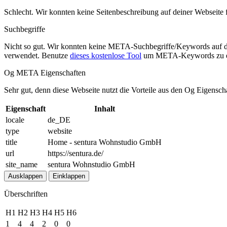
Schlecht. Wir konnten keine Seitenbeschreibung auf deiner Webseite
Suchbegriffe
Nicht so gut. Wir konnten keine META-Suchbegriffe/Keywords auf d
verwendet. Benutze
dieses kostenlose Tool
um META-Keywords zu e
Og META Eigenschaften
Sehr gut, denn diese Webseite nutzt die Vorteile aus den Og Eigensch
Eigenschaft
Inhalt
locale
de_DE
type
website
title
Home - sentura Wohnstudio GmbH
url
https://sentura.de/
site_name
sentura Wohnstudio GmbH
Ausklappen
Einklappen
Überschriften
H1
H2
H3
H4
H5
H6
1
4
4
2
0
0