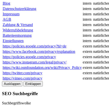
Blog
intern
natürliche
Datenschutzerklärung
intern
natürliche
Impressum
intern
natürliche
AGB
intern
natürliche
Zahlung & Versand
intern
natürliche
Widerrufsbelehrung
intern
natürliche
Batterieentsorgung
intern
natürliche
Einstellungen
intern
natürliche
https://policies.google.com/privacy?hl=de
extern
natürliche
https://www.facebook.com/privacy/explanation
extern
natürliche
https://policies.google.com/privacy
extern
natürliche
https://www.instagram.com/legal/privacy/
extern
natürliche
https://wiki.osmfoundation.org/wiki/Privacy_Policy
extern
natürliche
https://twitter.com/privacy
extern
natürliche
https://vimeo.com/privacy
extern
natürliche
Ausklappen
Einklappen
SEO Suchbegriffe
Suchbegriffswolke