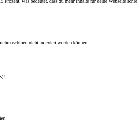
 Prozent, was bedeutet, dass du mehr Inhalte für deine Webseite schrei
Suchmaschinen nicht indexiert werden können.
s)!
ien