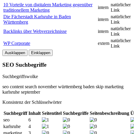
10 Vorteile von digitalem Marketing gegenüber
natürlicher
intern
traditionellem Marketing
Link
Die Fächerstadt Karlsruhe in Baden
natürlicher
intern
Württemberg
Link
natürlicher
Backlinks über Webverzeichnisse
intern
Link
natürlicher
WP Corporate
extern
Link
Ausklappen
Einklappen
SEO Suchbegriffe
Suchbegriffswolke
seo
content
search
november
württemberg
baden
skip
marketing
karlsruhe
september
Konsistenz der Schlüsselwörter
Suchbegriff
Inhalt
Seitentitel
Suchbegriffe
Seitenbeschreibung
Ü
seo
6
karlsruhe
4
marketing
3