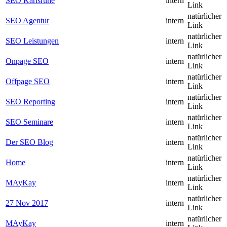
SEO Karlsruhe
intern
Link
natürlicher
SEO Agentur
intern
Link
natürlicher
SEO Leistungen
intern
Link
natürlicher
Onpage SEO
intern
Link
natürlicher
Offpage SEO
intern
Link
natürlicher
SEO Reporting
intern
Link
natürlicher
SEO Seminare
intern
Link
natürlicher
Der SEO Blog
intern
Link
natürlicher
Home
intern
Link
natürlicher
MAyKay
intern
Link
natürlicher
27 Nov 2017
intern
Link
natürlicher
MAyKay
intern