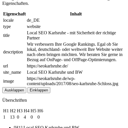
Eigenschaften.
Eigenschaft
Inhalt
locale
de_DE
type
website
Local SEO Karlsruhe - mit Sicherheit der richtige
title
Partner
Wir verbessern Ihre Google Rankings. Egal ob Sie
lokal, deutschland- oder weltweit Ihre Website weiter
description
nach oben bringen möchten. Wir beraten Sie gerne in
Bezug auf OnPage- und OffPage-Optimierungen.
url
https://seokarlsruhe.de/
site_name
Local SEO Karlsruhe und BW
https://seokarlsruhe.de/wp-
image
content/uploads/2017/08/seo-karlsruhe-Schloss.jpg
Ausklappen
Einklappen
Überschriften
H1
H2
H3
H4
H5
H6
1
13
0
4
0
0
[H1] Local SEO Karlsruhe und BW