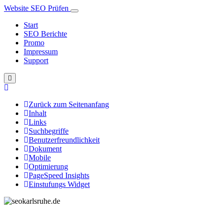
Website SEO Prüfen
Start
SEO Berichte
Promo
Impressum
Support
Zurück zum Seitenanfang
Inhalt
Links
Suchbegriffe
Benutzerfreundlichkeit
Dokument
Mobile
Optimierung
PageSpeed Insights
Einstufungs Widget