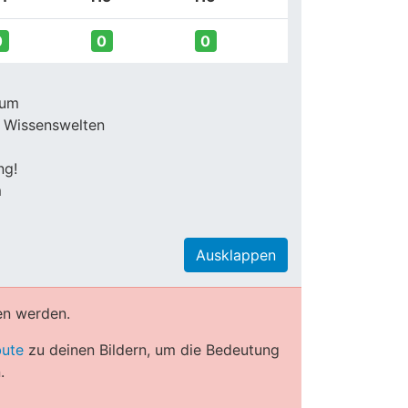
0
0
0
ium
0 Wissenswelten
ng!
m
Ausklappen
en werden.
bute
zu deinen Bildern, um die Bedeutung
.