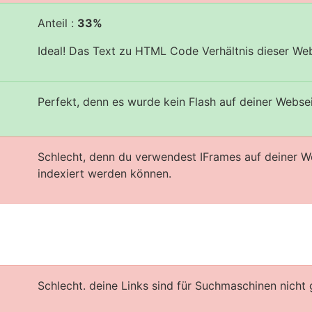
Anteil :
33%
Ideal! Das Text zu HTML Code Verhältnis dieser Web
Perfekt, denn es wurde kein Flash auf deiner Webse
Schlecht, denn du verwendest IFrames auf deiner W
indexiert werden können.
Schlecht. deine Links sind für Suchmaschinen nicht 