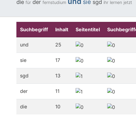
und
sie
die
der
sgd
für
fernstudium
ihr
lernen
jetzt
Suchbegriff
Inhalt
Seitentitel
Suchbegriff
und
25
sie
17
sgd
13
der
11
die
10