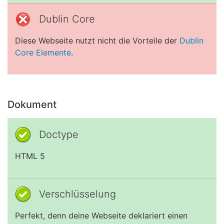
Dublin Core
Diese Webseite nutzt nicht die Vorteile der
Dublin
Core Elemente
.
Dokument
Doctype
HTML 5
Verschlüsselung
Perfekt, denn deine Webseite deklariert einen