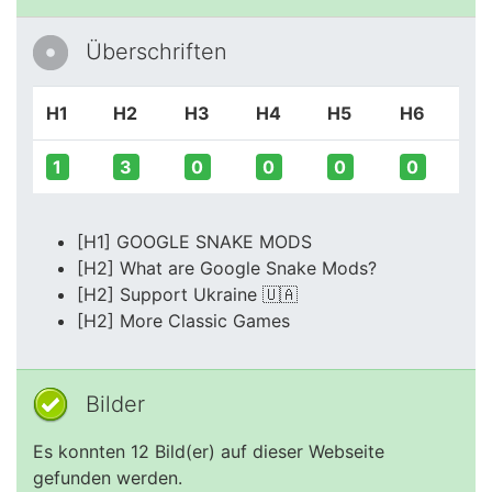
Überschriften
H1
H2
H3
H4
H5
H6
1
3
0
0
0
0
[H1] GOOGLE SNAKE MODS
[H2] What are Google Snake Mods?
[H2] Support Ukraine 🇺🇦
[H2] More Classic Games
Bilder
Es konnten 12 Bild(er) auf dieser Webseite
gefunden werden.