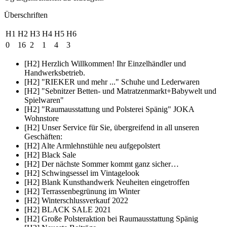
Überschriften
H1
H2
H3
H4
H5
H6
0
16
2
1
4
3
[H2] Herzlich Willkommen! Ihr Einzelhändler und
Handwerksbetrieb.
[H2] "RIEKER und mehr ..." Schuhe und Lederwaren
[H2] "Sebnitzer Betten- und Matratzenmarkt+Babywelt und
Spielwaren"
[H2] "Raumausstattung und Polsterei Spänig" JOKA
Wohnstore
[H2] Unser Service für Sie, übergreifend in all unseren
Geschäften:
[H2] Alte Armlehnstühle neu aufgepolstert
[H2] Black Sale
[H2] Der nächste Sommer kommt ganz sicher…
[H2] Schwingsessel im Vintagelook
[H2] Blank Kunsthandwerk Neuheiten eingetroffen
[H2] Terrassenbegrünung im Winter
[H2] Winterschlussverkauf 2022
[H2] BLACK SALE 2021
[H2] Große Polsteraktion bei Raumausstattung Spänig