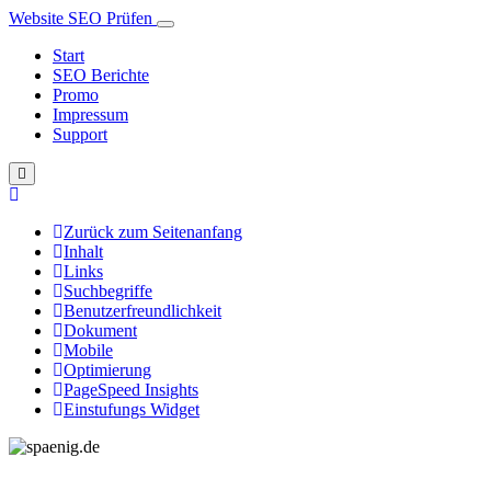
Website SEO Prüfen
Start
SEO Berichte
Promo
Impressum
Support
Zurück zum Seitenanfang
Inhalt
Links
Suchbegriffe
Benutzerfreundlichkeit
Dokument
Mobile
Optimierung
PageSpeed Insights
Einstufungs Widget