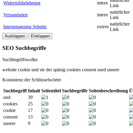
natürlicher
Widerrufsbelehrung
intern
Link
natürlicher
Versandarten
intern
Link
natürlicher
Internetagentur Sebnitz
extern
Link
Ausklappen
Einklappen
SEO Suchbegriffe
Suchbegriffswolke
website
cookie
und
sie
der
spänig
cookies
consent
used
unsere
Konsistenz der Schlüsselwörter
Suchbegriff
Inhalt
Seitentitel
Suchbegriffe
Seitenbeschreibung
Ü
und
39
cookies
25
cookie
17
consent
13
unsere
9