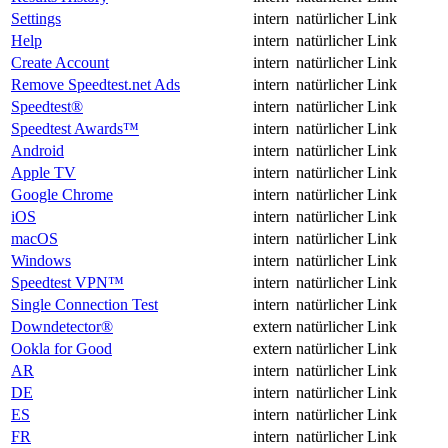
Settings
intern
natürlicher Link
Help
intern
natürlicher Link
Create Account
intern
natürlicher Link
Remove Speedtest.net Ads
intern
natürlicher Link
Speedtest®
intern
natürlicher Link
Speedtest Awards™
intern
natürlicher Link
Android
intern
natürlicher Link
Apple TV
intern
natürlicher Link
Google Chrome
intern
natürlicher Link
iOS
intern
natürlicher Link
macOS
intern
natürlicher Link
Windows
intern
natürlicher Link
Speedtest VPN™
intern
natürlicher Link
Single Connection Test
intern
natürlicher Link
Downdetector®
extern
natürlicher Link
Ookla for Good
extern
natürlicher Link
AR
intern
natürlicher Link
DE
intern
natürlicher Link
ES
intern
natürlicher Link
FR
intern
natürlicher Link