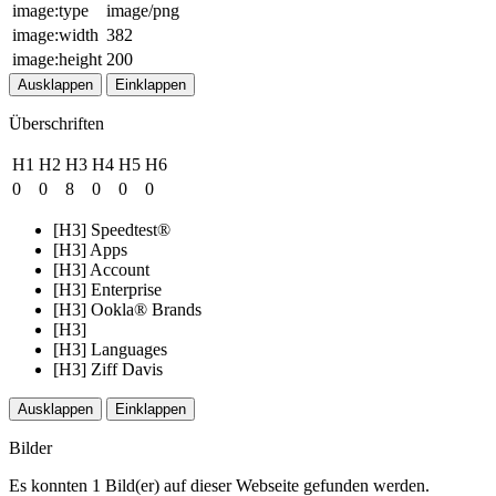
image:type
image/png
image:width
382
image:height
200
Ausklappen
Einklappen
Überschriften
H1
H2
H3
H4
H5
H6
0
0
8
0
0
0
[H3] Speedtest®
[H3] Apps
[H3] Account
[H3] Enterprise
[H3] Ookla® Brands
[H3]
[H3] Languages
[H3] Ziff Davis
Ausklappen
Einklappen
Bilder
Es konnten 1 Bild(er) auf dieser Webseite gefunden werden.