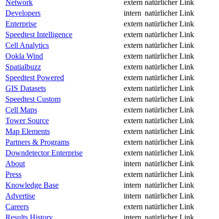
Network
extern
natürlicher Link
Developers
intern
natürlicher Link
Enterprise
extern
natürlicher Link
Speedtest Intelligence
extern
natürlicher Link
Cell Analytics
extern
natürlicher Link
Ookla Wind
extern
natürlicher Link
Spatialbuzz
extern
natürlicher Link
Speedtest Powered
extern
natürlicher Link
GIS Datasets
extern
natürlicher Link
Speedtest Custom
extern
natürlicher Link
Cell Maps
extern
natürlicher Link
Tower Source
extern
natürlicher Link
Map Elements
extern
natürlicher Link
Partners & Programs
extern
natürlicher Link
Downdetector Enterprise
extern
natürlicher Link
About
intern
natürlicher Link
Press
extern
natürlicher Link
Knowledge Base
intern
natürlicher Link
Advertise
intern
natürlicher Link
Careers
extern
natürlicher Link
Results History
intern
natürlicher Link