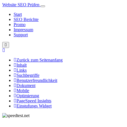
Website SEO Prüfen
Start
SEO Berichte
Promo
Impressum
Support
Zurück zum Seitenanfang
Inhalt
Links
Suchbegriffe
Benutzerfreundlichkeit
Dokument
Mobile
Optimierung
PageSpeed Insights
Einstufungs Widget