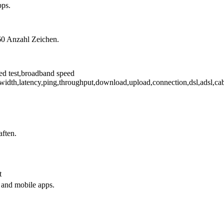
pps.
60 Anzahl Zeichen.
eed test,broadband speed
width,latency,ping,throughput,download,upload,connection,dsl,adsl,cable
aften.
t
p and mobile apps.