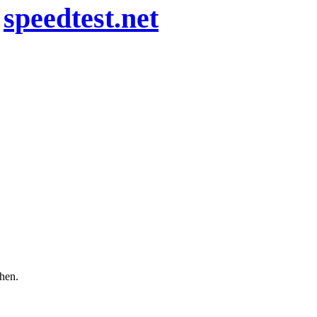
n
speedtest.net
chen.