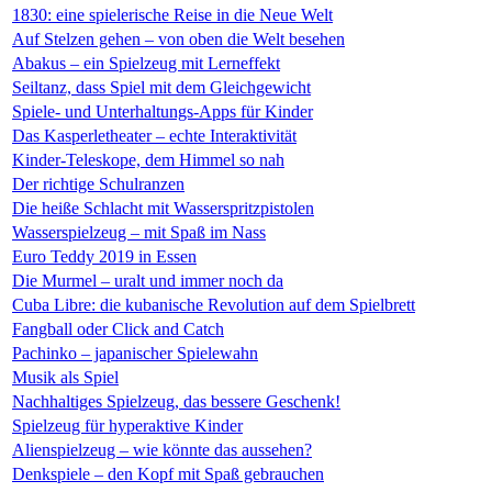
1830: eine spielerische Reise in die Neue Welt
Auf Stelzen gehen – von oben die Welt besehen
Abakus – ein Spielzeug mit Lerneffekt
Seiltanz, dass Spiel mit dem Gleichgewicht
Spiele- und Unterhaltungs-Apps für Kinder
Das Kasperletheater – echte Interaktivität
Kinder-Teleskope, dem Himmel so nah
Der richtige Schulranzen
Die heiße Schlacht mit Wasserspritzpistolen
Wasserspielzeug – mit Spaß im Nass
Euro Teddy 2019 in Essen
Die Murmel – uralt und immer noch da
Cuba Libre: die kubanische Revolution auf dem Spielbrett
Fangball oder Click and Catch
Pachinko – japanischer Spielewahn
Musik als Spiel
Nachhaltiges Spielzeug, das bessere Geschenk!
Spielzeug für hyperaktive Kinder
Alienspielzeug – wie könnte das aussehen?
Denkspiele – den Kopf mit Spaß gebrauchen