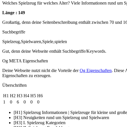
Welches Spielzeug für welches Alter? Viele Informationen rund um 
Länge : 149
Großartig, denn deine Seitenbeschreibung enthält zwischen 70 und 1
Suchbegriffe
Spielzeug,Spielwaren,Spiele,spielen
Gut, denn deine Webseite enthält Suchbegriffe/Keywords.
Og META Eigenschaften
Deine Webseite nutzt nicht die Vorteile der
Og Eigenschaften
. Diese 
Eigenschaften zu erzeugen.
Überschriften
H1
H2
H3
H4
H5
H6
1
0
6
0
0
0
[H1] Spielzeug Informationen | Spielzeuge für kleine und groß
[H3] Neuigkeiten rund um Spielzeug und Spielwaren
[H3] I. Spielzeug Kategorien