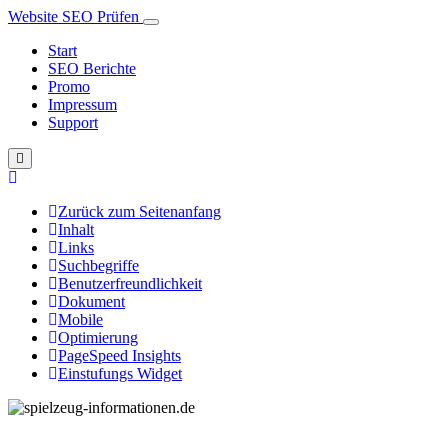
Website SEO Prüfen
Start
SEO Berichte
Promo
Impressum
Support
Zurück zum Seitenanfang
Inhalt
Links
Suchbegriffe
Benutzerfreundlichkeit
Dokument
Mobile
Optimierung
PageSpeed Insights
Einstufungs Widget