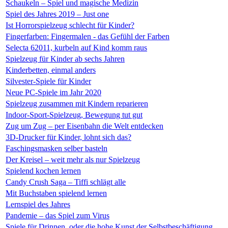
Schaukeln – Spiel und magische Medizin
Spiel des Jahres 2019 – Just one
Ist Horrorspielzeug schlecht für Kinder?
Fingerfarben: Fingermalen - das Gefühl der Farben
Selecta 62011, kurbeln auf Kind komm raus
Spielzeug für Kinder ab sechs Jahren
Kinderbetten, einmal anders
Silvester-Spiele für Kinder
Neue PC-Spiele im Jahr 2020
Spielzeug zusammen mit Kindern reparieren
Indoor-Sport-Spielzeug, Bewegung tut gut
Zug um Zug – per Eisenbahn die Welt entdecken
3D-Drucker für Kinder, lohnt sich das?
Faschingsmasken selber basteln
Der Kreisel – weit mehr als nur Spielzeug
Spielend kochen lernen
Candy Crush Saga – Tiffi schlägt alle
Mit Buchstaben spielend lernen
Lernspiel des Jahres
Pandemie – das Spiel zum Virus
Spiele für Drinnen, oder die hohe Kunst der Selbstbeschäftigung