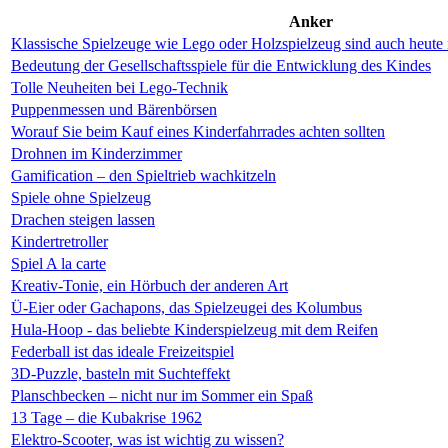
Anker
Klassische Spielzeuge wie Lego oder Holzspielzeug sind auch heute
Bedeutung der Gesellschaftsspiele für die Entwicklung des Kindes
Tolle Neuheiten bei Lego-Technik
Puppenmessen und Bärenbörsen
Worauf Sie beim Kauf eines Kinderfahrrades achten sollten
Drohnen im Kinderzimmer
Gamification – den Spieltrieb wachkitzeln
Spiele ohne Spielzeug
Drachen steigen lassen
Kindertretroller
Spiel A la carte
Kreativ-Tonie, ein Hörbuch der anderen Art
Ü-Eier oder Gachapons, das Spielzeugei des Kolumbus
Hula-Hoop - das beliebte Kinderspielzeug mit dem Reifen
Federball ist das ideale Freizeitspiel
3D-Puzzle, basteln mit Suchteffekt
Planschbecken – nicht nur im Sommer ein Spaß
13 Tage – die Kubakrise 1962
Elektro-Scooter, was ist wichtig zu wissen?