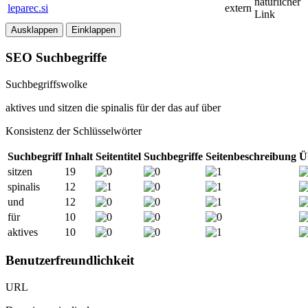
natürlicher
leparec.si
extern
Link
Ausklappen
Einklappen
SEO Suchbegriffe
Suchbegriffswolke
aktives
und
sitzen
die
spinalis
für
der
das
auf
über
Konsistenz der Schlüsselwörter
Suchbegriff
Inhalt
Seitentitel
Suchbegriffe
Seitenbeschreibung
Ü
sitzen
19
spinalis
12
und
12
für
10
aktives
10
Benutzerfreundlichkeit
URL