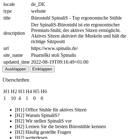
locale
de_DE
type
website
title
Bürostuhl SpinaliS - Top ergonomische Stühle
Der SpinaliS-Bürostuhl ist ein ergonomischer
Premium-Stuhl, der aktives Sitzen ermöglicht.
description
Aktives Sitzen aktiviert die Muskeln und hält die
richtige Sitzpositi
url
https://www.spinalis.de/
site_name
Pisarniški stoli Spinalis
updated_time
2022-08-19T09:16:49+01:00
Ausklappen
Einklappen
Überschriften
H1
H2
H3
H4
H5
H6
1
10
4
1
0
0
[H1] Office Stuhle für aktives Sitzen
[H2] Warum SpinaliS?
[H2] Wir stellen SpinaliS vor
[H2] Lernen Sie die besten Bürostühle kennen
[H2] Häufig gestellte Fragen
[H2] weiterlesen