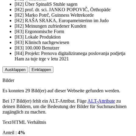
[H2] Über SpinaliS Stuhle sagen
[H2] prof. dr. sci. JANKO POPOVIČ, Örthopäde
[H2] Marko Potrč, Guinness Weltrekorde
[H2] RAŠA SRAKA, Europameisterinn im Judo
[H2] Meinungen zufriedener Kunden
[H3] Ergonomische Form
[H3] Lokale Produktion
[H3] Klinisch nachgewiesen
[H3] 100.000 Benutzer
[H4] Projekt: Prenova digitaliziranega poslovanja podjetja
Ham za tuje trge v letu 2021
Ausklappen
Einklappen
Bilder
Es konnten 29 Bild(er) auf dieser Webseite gefunden werden.
Bei 17 Bild(er) fehlt ein ALT-Attribut. Füge
ALT-Attribute
zu
deinen Bildern, um die Bedeutung der Bilder für Suchmaschinen
zugänglich zu machen.
Text/HTML Verhältnis
Anteil :
4%