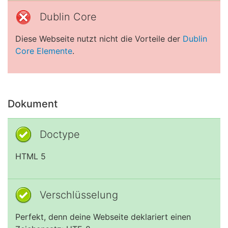
Dublin Core
Diese Webseite nutzt nicht die Vorteile der
Dublin
Core Elemente
.
Dokument
Doctype
HTML 5
Verschlüsselung
Perfekt, denn deine Webseite deklariert einen