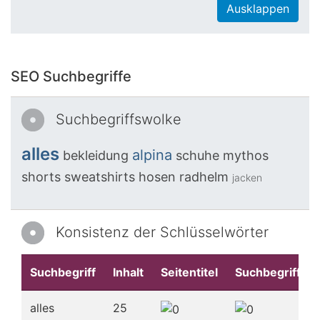
Ausklappen
SEO Suchbegriffe
Suchbegriffswolke
alles
alpina
bekleidung
schuhe
mythos
shorts
sweatshirts
hosen
radhelm
jacken
Konsistenz der Schlüsselwörter
Suchbegriff
Inhalt
Seitentitel
Suchbegriffe
alles
25