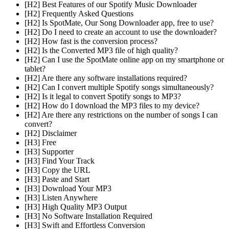
[H2] Best Features of our Spotify Music Downloader
[H2] Frequently Asked Questions
[H2] Is SpotMate, Our Song Downloader app, free to use?
[H2] Do I need to create an account to use the downloader?
[H2] How fast is the conversion process?
[H2] Is the Converted MP3 file of high quality?
[H2] Can I use the SpotMate online app on my smartphone or
tablet?
[H2] Are there any software installations required?
[H2] Can I convert multiple Spotify songs simultaneously?
[H2] Is it legal to convert Spotify songs to MP3?
[H2] How do I download the MP3 files to my device?
[H2] Are there any restrictions on the number of songs I can
convert?
[H2] Disclaimer
[H3] Free
[H3] Supporter
[H3] Find Your Track
[H3] Copy the URL
[H3] Paste and Start
[H3] Download Your MP3
[H3] Listen Anywhere
[H3] High Quality MP3 Output
[H3] No Software Installation Required
[H3] Swift and Effortless Conversion