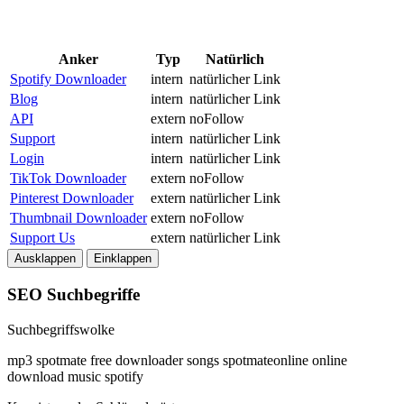
Anker
Typ
Natürlich
Spotify Downloader
intern
natürlicher Link
Blog
intern
natürlicher Link
API
extern
noFollow
Support
intern
natürlicher Link
Login
intern
natürlicher Link
TikTok Downloader
extern
noFollow
Pinterest Downloader
extern
natürlicher Link
Thumbnail Downloader
extern
noFollow
Support Us
extern
natürlicher Link
Ausklappen
Einklappen
SEO Suchbegriffe
Suchbegriffswolke
mp3
spotmate
free
downloader
songs
spotmateonline
online
download
music
spotify