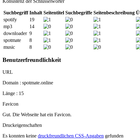
Konsistenz der Schlüsselwörter
Suchbegriff
Inhalt
Seitentitel
Suchbegriffe
Seitenbeschreibung
Ü
spotify
19
mp3
14
downloader
9
spotmate
8
music
8
Benutzerfreundlichkeit
URL
Domain : spotmate.online
Länge : 15
Favicon
Gut. Die Webseite hat ein Favicon.
Druckeigenschaften
Es konnten keine
druckfreundlichen CSS-Angaben
gefunden