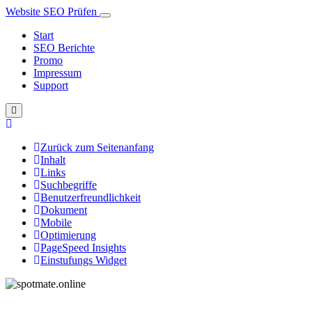
Website SEO Prüfen
Start
SEO Berichte
Promo
Impressum
Support
Zurück zum Seitenanfang
Inhalt
Links
Suchbegriffe
Benutzerfreundlichkeit
Dokument
Mobile
Optimierung
PageSpeed Insights
Einstufungs Widget