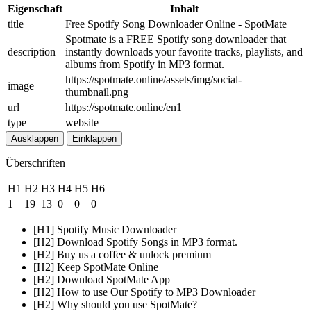
Eigenschaft
Inhalt
title
Free Spotify Song Downloader Online - SpotMate
Spotmate is a FREE Spotify song downloader that
description
instantly downloads your favorite tracks, playlists, and
albums from Spotify in MP3 format.
https://spotmate.online/assets/img/social-
image
thumbnail.png
url
https://spotmate.online/en1
type
website
Ausklappen
Einklappen
Überschriften
H1
H2
H3
H4
H5
H6
1
19
13
0
0
0
[H1] Spotify Music Downloader
[H2] Download Spotify Songs in MP3 format.
[H2] Buy us a coffee & unlock premium
[H2] Keep SpotMate Online
[H2] Download SpotMate App
[H2] How to use Our Spotify to MP3 Downloader
[H2] Why should you use SpotMate?