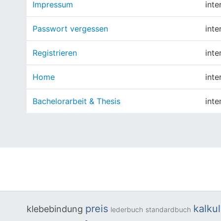
Impressum
inte
Passwort vergessen
inte
Registrieren
inte
Home
inte
Bachelorarbeit & Thesis
inte
preis
kalku
klebebindung
lederbuch
standardbuch