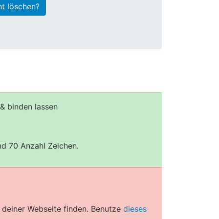
ht löschen?
& binden lassen
und 70 Anzahl Zeichen.
 deiner Webseite finden. Benutze
dieses