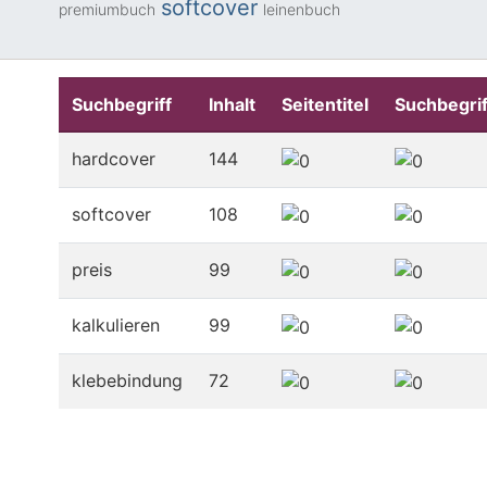
softcover
premiumbuch
leinenbuch
Suchbegriff
Inhalt
Seitentitel
Suchbegrif
hardcover
144
softcover
108
preis
99
kalkulieren
99
klebebindung
72