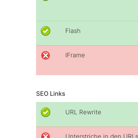
Flash
IFrame
SEO Links
URL Rewrite
Unterstriche in den URL