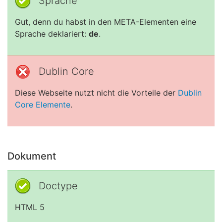
Sprache
Gut, denn du habst in den META-Elementen eine
Sprache deklariert:
de
.
Dublin Core
Diese Webseite nutzt nicht die Vorteile der
Dublin
Core Elemente
.
Dokument
Doctype
HTML 5