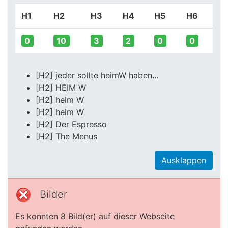
H1
H2
H3
H4
H5
H6
0
10
3
2
0
0
[H2] jeder sollte heimW haben...
[H2] HEIM W
[H2] heim W
[H2] heim W
[H2] Der Espresso
[H2] The Menus
Ausklappen
Bilder
Es konnten 8 Bild(er) auf dieser Webseite