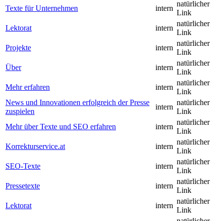
natürlicher
Texte für Unternehmen
intern
Link
natürlicher
Lektorat
intern
Link
natürlicher
Projekte
intern
Link
natürlicher
Über
intern
Link
natürlicher
Mehr erfahren
intern
Link
News und Innovationen erfolgreich der Presse
natürlicher
intern
zuspielen
Link
natürlicher
Mehr über Texte und SEO erfahren
intern
Link
natürlicher
Korrekturservice.at
intern
Link
natürlicher
SEO-Texte
intern
Link
natürlicher
Pressetexte
intern
Link
natürlicher
Lektorat
intern
Link
natürlicher