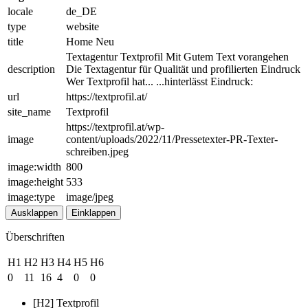
locale
de_DE
type
website
title
Home Neu
Textagentur Textprofil Mit Gutem Text vorangehen
description
Die Textagentur für Qualität und profilierten Eindruck
Wer Textprofil hat... ...hinterlässt Eindruck:
url
https://textprofil.at/
site_name
Textprofil
https://textprofil.at/wp-
image
content/uploads/2022/11/Pressetexter-PR-Texter-
schreiben.jpeg
image:width
800
image:height
533
image:type
image/jpeg
Ausklappen
Einklappen
Überschriften
H1
H2
H3
H4
H5
H6
0
11
16
4
0
0
[H2] Textprofil