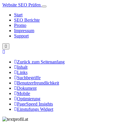
Website SEO Prüfen
Start
SEO Berichte
Promo
Impressum
Support
Zurück zum Seitenanfang
Inhalt
Links
Suchbegriffe
Benutzerfreundlichkeit
Dokument
Mobile
Optimierung
PageSpeed Insights
Einstufungs Widget