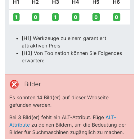
H1
H2
H3
H4
H5
H6
1
0
1
0
0
0
[H1] Werkzeuge zu einem garantiert
attraktiven Preis
[H3] Von Toolnation können Sie Folgendes
erwarten:
Bilder
Es konnten 14 Bild(er) auf dieser Webseite
gefunden werden.
Bei 3 Bild(er) fehlt ein ALT-Attribut. Füge
ALT-
Attribute
zu deinen Bildern, um die Bedeutung der
Bilder für Suchmaschinen zugänglich zu machen.