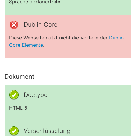
Sprache deklariert:
de
.
Dublin Core
Diese Webseite nutzt nicht die Vorteile der
Dublin
Core Elemente
.
Dokument
Doctype
HTML 5
Verschlüsselung