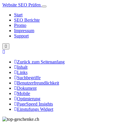
Website SEO Prüfen
Start
SEO Berichte
Promo
Impressum
Support
Zurück zum Seitenanfang
Inhalt
Links
Suchbegriffe
Benutzerfreundlichkeit
Dokument
Mobile
Optimierung
PageSpeed Insights
Einstufungs Widget