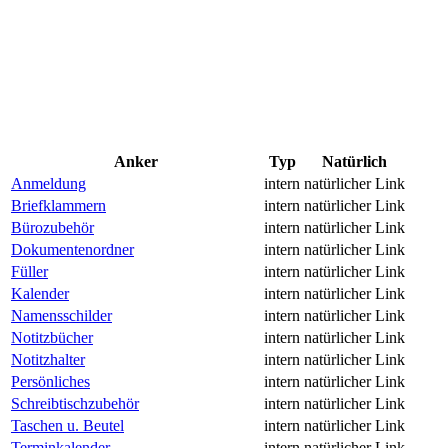
Anker
Typ
Natürlich
Anmeldung
intern
natürlicher Link
Briefklammern
intern
natürlicher Link
Bürozubehör
intern
natürlicher Link
Dokumentenordner
intern
natürlicher Link
Füller
intern
natürlicher Link
Kalender
intern
natürlicher Link
Namensschilder
intern
natürlicher Link
Notitzbücher
intern
natürlicher Link
Notitzhalter
intern
natürlicher Link
Persönliches
intern
natürlicher Link
Schreibtischzubehör
intern
natürlicher Link
Taschen u. Beutel
intern
natürlicher Link
Terminkalender
intern
natürlicher Link