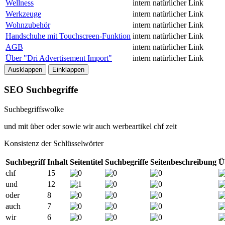
Wellness
intern
natürlicher Link
Werkzeuge
intern
natürlicher Link
Wohnzubehör
intern
natürlicher Link
Handschuhe mit Touchscreen-Funktion
intern
natürlicher Link
AGB
intern
natürlicher Link
Über "Dri Advertisement Import"
intern
natürlicher Link
Ausklappen
Einklappen
SEO Suchbegriffe
Suchbegriffswolke
und
mit
über
oder
sowie
wir
auch
werbeartikel
chf
zeit
Konsistenz der Schlüsselwörter
Suchbegriff
Inhalt
Seitentitel
Suchbegriffe
Seitenbeschreibung
Ü
chf
15
und
12
oder
8
auch
7
wir
6