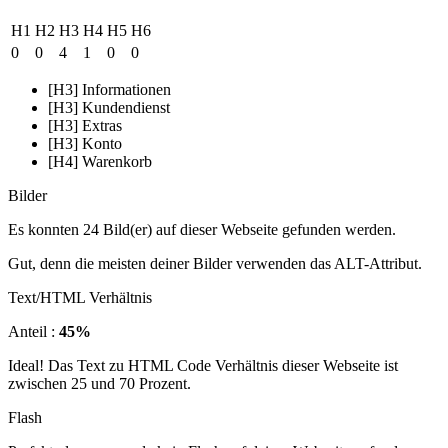
H1
H2
H3
H4
H5
H6
0
0
4
1
0
0
[H3] Informationen
[H3] Kundendienst
[H3] Extras
[H3] Konto
[H4] Warenkorb
Bilder
Es konnten 24 Bild(er) auf dieser Webseite gefunden werden.
Gut, denn die meisten deiner Bilder verwenden das ALT-Attribut.
Text/HTML Verhältnis
Anteil :
45%
Ideal! Das Text zu HTML Code Verhältnis dieser Webseite ist
zwischen 25 und 70 Prozent.
Flash