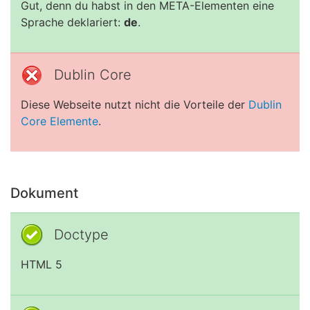
Gut, denn du habst in den META-Elementen eine
Sprache deklariert:
de
.
Dublin Core
Diese Webseite nutzt nicht die Vorteile der
Dublin
Core Elemente
.
Dokument
Doctype
HTML 5