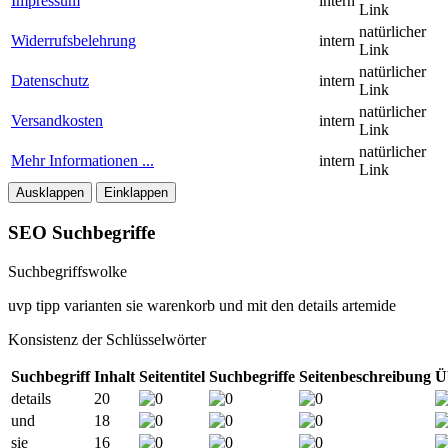
Impressum
intern
Link
natürlicher
Widerrufsbelehrung
intern
Link
natürlicher
Datenschutz
intern
Link
natürlicher
Versandkosten
intern
Link
natürlicher
Mehr Informationen ...
intern
Link
Ausklappen
Einklappen
SEO Suchbegriffe
Suchbegriffswolke
uvp
tipp
varianten
sie
warenkorb
und
mit
den
details
artemide
Konsistenz der Schlüsselwörter
Suchbegriff
Inhalt
Seitentitel
Suchbegriffe
Seitenbeschreibung
Ü
details
20
und
18
sie
16