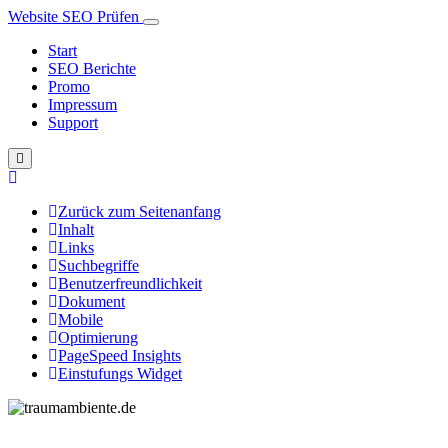
Website SEO Prüfen
Start
SEO Berichte
Promo
Impressum
Support
Zurück zum Seitenanfang
Inhalt
Links
Suchbegriffe
Benutzerfreundlichkeit
Dokument
Mobile
Optimierung
PageSpeed Insights
Einstufungs Widget