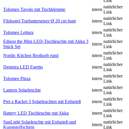
Link
natürlicher
Tolomeo Tavolo mit Tischklemme
intern
Link
natürlicher
Filzkugel Topfuntersetzer Ø 20 cm bunt
intern
Link
natürlicher
Tolomeo Lettura
intern
Link
Edison the Mini LED-Tischleuchte mit Akku 3
natürlicher
intern
Stück Set
Link
natürlicher
Nordic Kitchen Brotkorb rund
intern
Link
natürlicher
Demetra LED Faretto
intern
Link
natürlicher
Tolomeo Pinza
intern
Link
natürlicher
Lantern Solarleuchte
intern
Link
natürlicher
Pret a Racket 3 Solarleuchten mit Erdspieß
intern
Link
natürlicher
Battery LED Tischleuchte mit Akku
intern
Link
SunLight Solarleuchte mit Erdspieß und
natürlicher
intern
Kunststoffschirm
Link