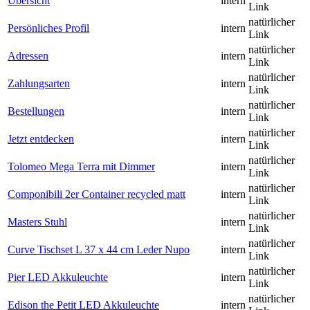
Übersicht
intern
Link
natürlicher
Persönliches Profil
intern
Link
natürlicher
Adressen
intern
Link
natürlicher
Zahlungsarten
intern
Link
natürlicher
Bestellungen
intern
Link
natürlicher
Jetzt entdecken
intern
Link
natürlicher
Tolomeo Mega Terra mit Dimmer
intern
Link
natürlicher
Componibili 2er Container recycled matt
intern
Link
natürlicher
Masters Stuhl
intern
Link
natürlicher
Curve Tischset L 37 x 44 cm Leder Nupo
intern
Link
natürlicher
Pier LED Akkuleuchte
intern
Link
natürlicher
Edison the Petit LED Akkuleuchte
intern