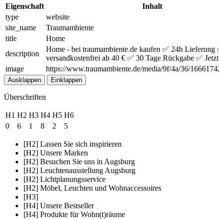
Eigenschaft
Inhalt
type
website
site_name
Traumambiente
title
Home
Home - bei traumambiente.de kaufen ✅ 24h Lieferung
description
versandkostenfrei ab 40 € ✅ 30 Tage Rückgabe ✅ Jetzt 
image
https://www.traumambiente.de/media/9f/4a/36/1666174
Ausklappen
Einklappen
Überschriften
H1
H2
H3
H4
H5
H6
0
6
1
8
2
5
[H2] Lassen Sie sich inspirieren
[H2] Unsere Marken
[H2] Besuchen Sie uns in Augsburg
[H2] Leuchtenausstellung Augsburg
[H2] Lichtplanungsservice
[H2] Möbel, Leuchten und Wohnaccessoires
[H3]
[H4] Unsere Bestseller
[H4] Produkte für Wohn(t)räume