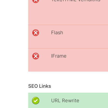
Flash
IFrame
SEO Links
URL Rewrite