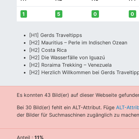
1
5
0
0
[H1] Gerds Traveltipps
[H2] Mauritius – Perle im Indischen Ozean
[H2] Costa Rica
[H2] Die Wasserfälle von Iguazú
[H2] Roraima Trekking – Venezuela
[H2] Herzlich Willkommen bei Gerds Traveltip
Es konnten 43 Bild(er) auf dieser Webseite gefunde
Bei 30 Bild(er) fehlt ein ALT-Attribut. Füge
ALT-Attri
der Bilder für Suchmaschinen zugänglich zu machen
Anteil :
11%