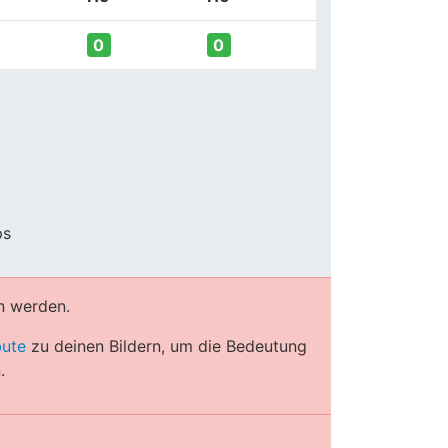
0
0
ps
n werden.
bute
zu deinen Bildern, um die Bedeutung
.