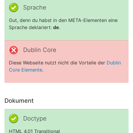
Sprache
Gut, denn du habst in den META-Elementen eine
Sprache deklariert:
de
.
Dublin Core
Diese Webseite nutzt nicht die Vorteile der
Dublin
Core Elemente
.
Dokument
Doctype
HTML 4.01 Transitional