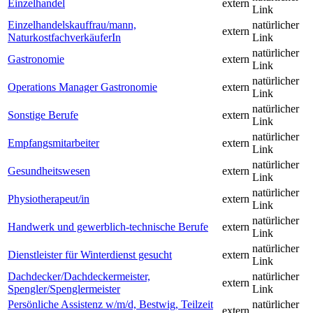
Einzelhandel
extern
Link
Einzelhandelskauffrau/mann,
natürlicher
extern
NaturkostfachverkäuferIn
Link
natürlicher
Gastronomie
extern
Link
natürlicher
Operations Manager Gastronomie
extern
Link
natürlicher
Sonstige Berufe
extern
Link
natürlicher
Empfangsmitarbeiter
extern
Link
natürlicher
Gesundheitswesen
extern
Link
natürlicher
Physiotherapeut/in
extern
Link
natürlicher
Handwerk und gewerblich-technische Berufe
extern
Link
natürlicher
Dienstleister für Winterdienst gesucht
extern
Link
Dachdecker/Dachdeckermeister,
natürlicher
extern
Spengler/Spenglermeister
Link
Persönliche Assistenz w/m/d, Bestwig, Teilzeit
natürlicher
extern