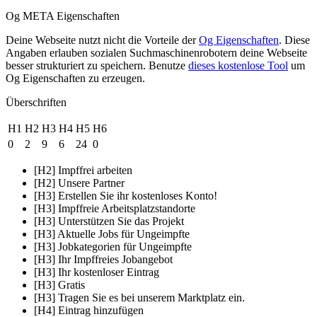
Og META Eigenschaften
Deine Webseite nutzt nicht die Vorteile der
Og Eigenschaften
. Diese
Angaben erlauben sozialen Suchmaschinenrobotern deine Webseite
besser strukturiert zu speichern. Benutze
dieses kostenlose Tool
um
Og Eigenschaften zu erzeugen.
Überschriften
H1
H2
H3
H4
H5
H6
0
2
9
6
24
0
[H2] Impffrei arbeiten
[H2] Unsere Partner
[H3] Erstellen Sie ihr kostenloses Konto!
[H3] Impffreie Arbeitsplatzstandorte
[H3] Unterstützen Sie das Projekt
[H3] Aktuelle Jobs für Ungeimpfte
[H3] Jobkategorien für Ungeimpfte
[H3] Ihr Impffreies Jobangebot
[H3] Ihr kostenloser Eintrag
[H3] Gratis
[H3] Tragen Sie es bei unserem Marktplatz ein.
[H4] Eintrag hinzufügen