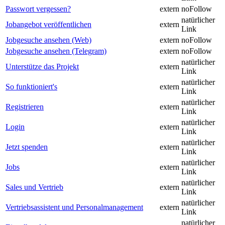
Passwort vergessen?
extern
noFollow
natürlicher
Jobangebot veröffentlichen
extern
Link
Jobgesuche ansehen (Web)
extern
noFollow
Jobgesuche ansehen (Telegram)
extern
noFollow
natürlicher
Unterstütze das Projekt
extern
Link
natürlicher
So funktioniert's
extern
Link
natürlicher
Registrieren
extern
Link
natürlicher
Login
extern
Link
natürlicher
Jetzt spenden
extern
Link
natürlicher
Jobs
extern
Link
natürlicher
Sales und Vertrieb
extern
Link
natürlicher
Vertriebsassistent und Personalmanagement
extern
Link
natürlicher