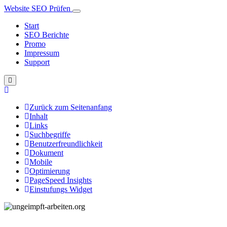
Website SEO Prüfen
Start
SEO Berichte
Promo
Impressum
Support
Zurück zum Seitenanfang
Inhalt
Links
Suchbegriffe
Benutzerfreundlichkeit
Dokument
Mobile
Optimierung
PageSpeed Insights
Einstufungs Widget