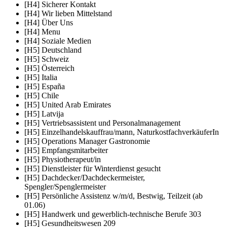
[H4] Sicherer Kontakt
[H4] Wir lieben Mittelstand
[H4] Über Uns
[H4] Menu
[H4] Soziale Medien
[H5] Deutschland
[H5] Schweiz
[H5] Österreich
[H5] Italia
[H5] España
[H5] Chile
[H5] United Arab Emirates
[H5] Latvija
[H5] Vertriebsassistent und Personalmanagement
[H5] Einzelhandelskauffrau/mann, NaturkostfachverkäuferIn
[H5] Operations Manager Gastronomie
[H5] Empfangsmitarbeiter
[H5] Physiotherapeut/in
[H5] Dienstleister für Winterdienst gesucht
[H5] Dachdecker/Dachdeckermeister,
Spengler/Spenglermeister
[H5] Persönliche Assistenz w/m/d, Bestwig, Teilzeit (ab
01.06)
[H5] Handwerk und gewerblich-technische Berufe 303
[H5] Gesundheitswesen 209