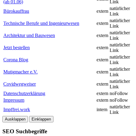
(ab 01.06)
Link
natürlicher
Bürokauffrau
extern
Link
natürlicher
Technische Berufe und Ingenieurwesen
extern
Link
natürlicher
Architektur und Bauwesen
extern
Link
natürlicher
Jetzt bestellen
extern
Link
natürlicher
Corona Blog
extern
Link
natürlicher
Mutigmacher e.V.
extern
Link
natürlicher
Covidwegweiser
extern
Link
Datenschutzerklärung
extern
noFollow
Impressum
extern
noFollow
natürlicher
Impffrei.work
intern
Link
Ausklappen
Einklappen
SEO Suchbegriffe