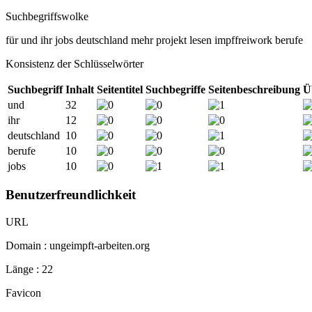
Suchbegriffswolke
für
und
ihr
jobs
deutschland
mehr
projekt
lesen
impffreiwork
berufe
Konsistenz der Schlüsselwörter
Suchbegriff
Inhalt
Seitentitel
Suchbegriffe
Seitenbeschreibung
Ü
und
32
ihr
12
deutschland
10
berufe
10
jobs
10
Benutzerfreundlichkeit
URL
Domain : ungeimpft-arbeiten.org
Länge : 22
Favicon