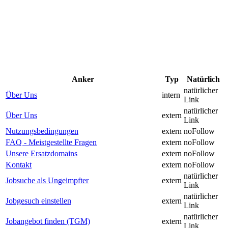
Anker
Typ
Natürlich
natürlicher
Über Uns
intern
Link
natürlicher
Über Uns
extern
Link
Nutzungsbedingungen
extern
noFollow
FAQ - Meistgestellte Fragen
extern
noFollow
Unsere Ersatzdomains
extern
noFollow
Kontakt
extern
noFollow
natürlicher
Jobsuche als Ungeimpfter
extern
Link
natürlicher
Jobgesuch einstellen
extern
Link
natürlicher
Jobangebot finden (TGM)
extern
Link