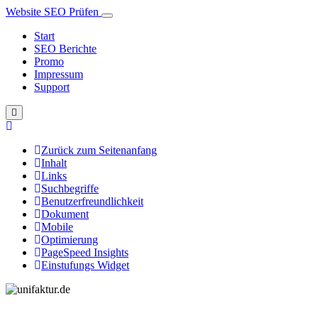
Website SEO Prüfen
Start
SEO Berichte
Promo
Impressum
Support
Zurück zum Seitenanfang
Inhalt
Links
Suchbegriffe
Benutzerfreundlichkeit
Dokument
Mobile
Optimierung
PageSpeed Insights
Einstufungs Widget