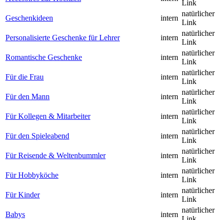
Link
natürlicher
Geschenkideen
intern
Link
natürlicher
Personalisierte Geschenke für Lehrer
intern
Link
natürlicher
Romantische Geschenke
intern
Link
natürlicher
Für die Frau
intern
Link
natürlicher
Für den Mann
intern
Link
natürlicher
Für Kollegen & Mitarbeiter
intern
Link
natürlicher
Für den Spieleabend
intern
Link
natürlicher
Für Reisende & Weltenbummler
intern
Link
natürlicher
Für Hobbyköche
intern
Link
natürlicher
Für Kinder
intern
Link
natürlicher
Babys
intern
Link