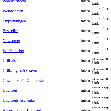
Widerrufsrecht
intern
Link
natürlicher
Weihnachten
intern
Link
natürlicher
Empfehlungen
intern
Link
natürlicher
Bestseller
intern
Link
natürlicher
Newcomer
intern
Link
natürlicher
Würfelbecher
intern
Link
natürlicher
Grillsaison
intern
Link
natürlicher
Grillzange mit Gravur
intern
Link
natürlicher
Geschenke für Grillmeister
intern
Link
natürlicher
Hochzeit
intern
Link
natürlicher
Hochzeitsgeschenke
intern
Link
natürlicher
Accesoires zur Hochzeit
intern