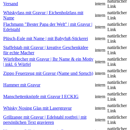
natürlicher
Versand
intern
Link
Whiskyfass mit Gravur | Eichenholzfass mit
natürlicher
intern
Name
Link
Flachmann "Bester Papa der Welt" | mit Gravur |
natürlicher
intern
Edelstahl
Link
natürlicher
Plüsch-Eule mit Name | mit Babyfuß-Stickerei
intern
Link
Staffelstab mit Gravur | kreative Geschenkidee
natürlicher
intern
für echte Macher
Link
Würfelbecher mit Gravur | Ihr Name & ein Motiv
natürlicher
intern
| inkl. 6 Würfel
Link
natürlicher
Zippo Feuerzeug mit Gravur (Name und Spruch)
intern
Link
natürlicher
Hammer mit Gravur
intern
Link
natürlicher
Manschettenknöpfe mit Gravur I ECKIG
intern
Link
natürlicher
Whisky Nosing Glas mit Lasergravur
intern
Link
Grillzange mit Gravur | Edelstahl rostfrei | mit
natürlicher
intern
persönlichen Text gravieren
Link
natürlicher