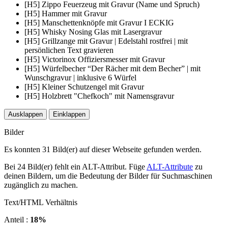
[H5] Zippo Feuerzeug mit Gravur (Name und Spruch)
[H5] Hammer mit Gravur
[H5] Manschettenknöpfe mit Gravur I ECKIG
[H5] Whisky Nosing Glas mit Lasergravur
[H5] Grillzange mit Gravur | Edelstahl rostfrei | mit
persönlichen Text gravieren
[H5] Victorinox Offiziersmesser mit Gravur
[H5] Würfelbecher “Der Rächer mit dem Becher” | mit
Wunschgravur | inklusive 6 Würfel
[H5] Kleiner Schutzengel mit Gravur
[H5] Holzbrett "Chefkoch" mit Namensgravur
Ausklappen
Einklappen
Bilder
Es konnten 31 Bild(er) auf dieser Webseite gefunden werden.
Bei 24 Bild(er) fehlt ein ALT-Attribut. Füge
ALT-Attribute
zu
deinen Bildern, um die Bedeutung der Bilder für Suchmaschinen
zugänglich zu machen.
Text/HTML Verhältnis
Anteil :
18%