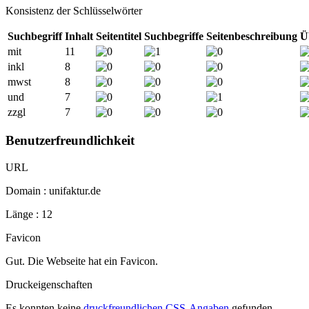
Konsistenz der Schlüsselwörter
Suchbegriff
Inhalt
Seitentitel
Suchbegriffe
Seitenbeschreibung
Ü
mit
11
inkl
8
mwst
8
und
7
zzgl
7
Benutzerfreundlichkeit
URL
Domain : unifaktur.de
Länge : 12
Favicon
Gut. Die Webseite hat ein Favicon.
Druckeigenschaften
Es konnten keine
druckfreundlichen CSS-Angaben
gefunden