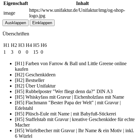
Eigenschaft
Inhalt
https://www.unifaktur.de/Unifaktur/img/og-shop-
image
logo.jpg
Ausklappen
Einklappen
Überschriften
H1
H2
H3
H4
H5
H6
1
3
0
0
15
0
[H1] Farben von Farrow & Ball und Little Greene online
kaufen
[H2] Geschenkideen
[H2] Bestseller
[H2] Über Unifaktur
[H5] Rubbelposter "Wer fliegt denn da?" DIN A3
[H5] Whiskyfass mit Gravur | Eichenholzfass mit Name
[H5] Flachmann "Bester Papa der Welt" | mit Gravur |
Edelstahl
[H5] Plüsch-Eule mit Name | mit Babyfuß-Stickerei
[H5] Staffelstab mit Gravur | kreative Geschenkidee für echte
Macher
[H5] Würfelbecher mit Gravur | Ihr Name & ein Motiv | inkl.
6 Würfel