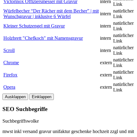
Victorinox Offiziersmesser mit Gravur
intern
Link
Würfelbecher “Der Rächer mit dem Becher” | mit
natürlicher
intern
Wunschgravur | inklusive 6 Würfel
Link
natürlicher
Kleiner Schutzengel mit Gravur
intern
Link
natürlicher
Holzbrett "Chefkoch" mit Namensgravur
intern
Link
natürlicher
Scroll
intern
Link
natürlicher
Chrome
extern
Link
natürlicher
Firefox
extern
Link
natürlicher
Opera
extern
Link
Ausklappen
Einklappen
SEO Suchbegriffe
Suchbegriffswolke
mwst
inkl
versand
gravur
unifaktur
geschenke
hochzeit
zzgl
und
mit