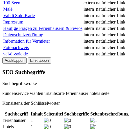
100 Seen
extern
natürlicher Link
Malé
intern
natürlicher Link
Val di Sole-Karte
intern
natürlicher Link
Impressum
intern
natürlicher Link
Häufige Fragen zu Ferienhäusern & Fewos
intern
natürlicher Link
Datenschutzerklärung
intern
natürlicher Link
Information für Vermieter
intern
natürlicher Link
Fotonachweis
intern
natürlicher Link
val-di-sole.de
intern
natürlicher Link
Ausklappen
Einklappen
SEO Suchbegriffe
Suchbegriffswolke
kundenservice
wählen
urlaubsorte
ferienhäuser
hotels
seite
Konsistenz der Schlüsselwörter
Suchbegriff
Inhalt
Seitentitel
Suchbegriffe
Seitenbeschreibung
ferienhäuser
1
hotels
1