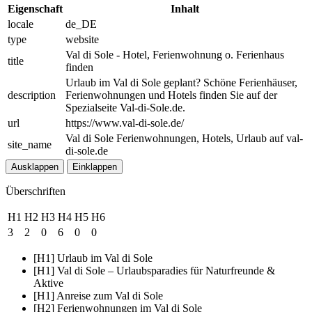
Eigenschaft
Inhalt
locale
de_DE
type
website
Val di Sole - Hotel, Ferienwohnung o. Ferienhaus
title
finden
Urlaub im Val di Sole geplant? Schöne Ferienhäuser,
description
Ferienwohnungen und Hotels finden Sie auf der
Spezialseite Val-di-Sole.de.
url
https://www.val-di-sole.de/
Val di Sole Ferienwohnungen, Hotels, Urlaub auf val-
site_name
di-sole.de
Ausklappen
Einklappen
Überschriften
H1
H2
H3
H4
H5
H6
3
2
0
6
0
0
[H1] Urlaub im Val di Sole
[H1] Val di Sole – Urlaubsparadies für Naturfreunde &
Aktive
[H1] Anreise zum Val di Sole
[H2] Ferienwohnungen im Val di Sole