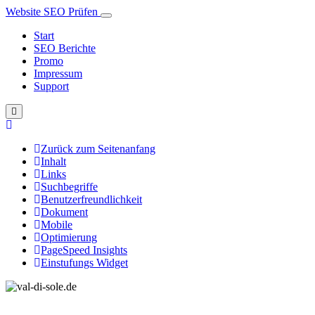
Website SEO Prüfen
Start
SEO Berichte
Promo
Impressum
Support
Zurück zum Seitenanfang
Inhalt
Links
Suchbegriffe
Benutzerfreundlichkeit
Dokument
Mobile
Optimierung
PageSpeed Insights
Einstufungs Widget