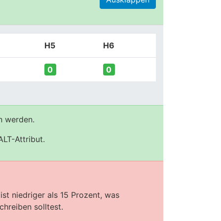
H5
H6
0
0
n werden.
LT-Attribut.
st niedriger als 15 Prozent, was
hreiben solltest.