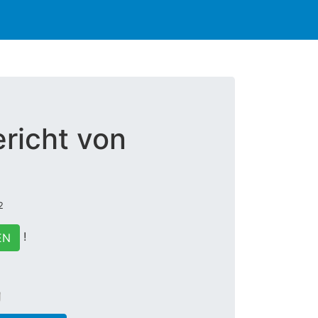
richt von
2
!
EN