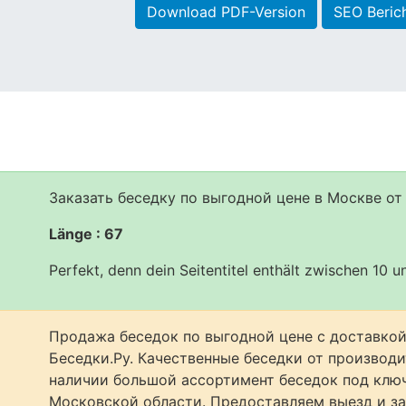
Download PDF-Version
SEO Beric
Заказать беседку по выгодной цене в Москве от
Länge : 67
Perfekt, denn dein Seitentitel enthält zwischen 10 
Продажа беседок по выгодной цене с доставкой
Беседки.Ру. Качественные беседки от производи
наличии большой ассортимент беседок под ключ
Московской области. Предоставляем выезд и за