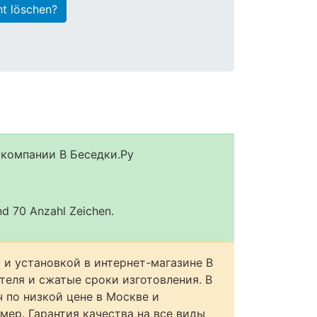
ht löschen?
 компании В Беседки.Ру
und 70 Anzahl Zeichen.
 и установкой в интернет-магазине В
теля и сжатые сроки изготовления. В
 по низкой цене в Москве и
мер. Гарантия качества на все виды