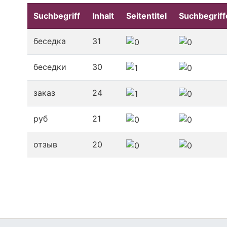
Suchbegriff
Inhalt
Seitentitel
Suchbegriff
беседка
31
беседки
30
заказ
24
руб
21
отзыв
20