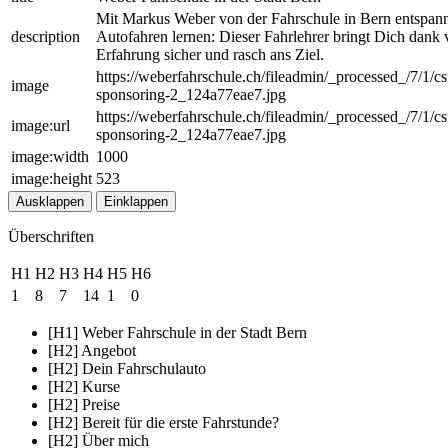
Mit Markus Weber von der Fahrschule in Bern entspann
description
Autofahren lernen: Dieser Fahrlehrer bringt Dich dank v
Erfahrung sicher und rasch ans Ziel.
https://weberfahrschule.ch/fileadmin/_processed_/7/1/c
image
sponsoring-2_124a77eae7.jpg
https://weberfahrschule.ch/fileadmin/_processed_/7/1/c
image:url
sponsoring-2_124a77eae7.jpg
image:width
1000
image:height
523
Ausklappen
Einklappen
Überschriften
H1
H2
H3
H4
H5
H6
1
8
7
14
1
0
[H1] Weber Fahrschule in der Stadt Bern
[H2] Angebot
[H2] Dein Fahrschulauto
[H2] Kurse
[H2] Preise
[H2] Bereit für die erste Fahrstunde?
[H2] Über mich