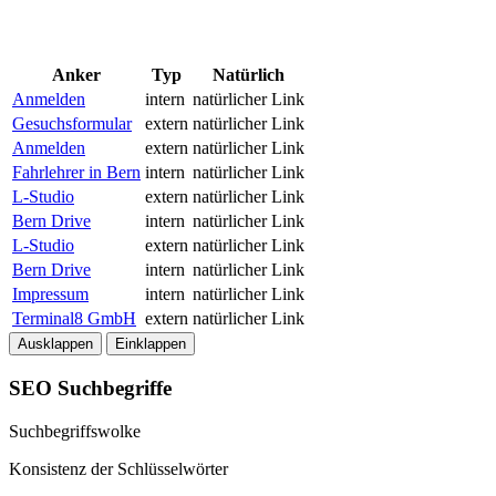
Anker
Typ
Natürlich
Anmelden
intern
natürlicher Link
Gesuchsformular
extern
natürlicher Link
Anmelden
extern
natürlicher Link
Fahrlehrer in Bern
intern
natürlicher Link
L-Studio
extern
natürlicher Link
Bern Drive
intern
natürlicher Link
L-Studio
extern
natürlicher Link
Bern Drive
intern
natürlicher Link
Impressum
intern
natürlicher Link
Terminal8 GmbH
extern
natürlicher Link
Ausklappen
Einklappen
SEO Suchbegriffe
Suchbegriffswolke
Konsistenz der Schlüsselwörter