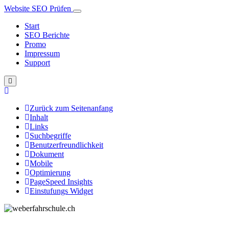
Website SEO Prüfen
Start
SEO Berichte
Promo
Impressum
Support
Zurück zum Seitenanfang
Inhalt
Links
Suchbegriffe
Benutzerfreundlichkeit
Dokument
Mobile
Optimierung
PageSpeed Insights
Einstufungs Widget