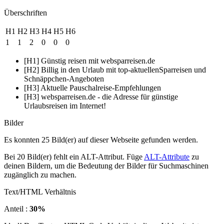
Überschriften
H1
H2
H3
H4
H5
H6
1
1
2
0
0
0
[H1] Günstig reisen mit websparreisen.de
[H2] Billig in den Urlaub mit top-aktuellenSparreisen und
Schnäppchen-Angeboten
[H3] Aktuelle Pauschalreise-Empfehlungen
[H3] websparreisen.de - die Adresse für günstige
Urlaubsreisen im Internet!
Bilder
Es konnten 25 Bild(er) auf dieser Webseite gefunden werden.
Bei 20 Bild(er) fehlt ein ALT-Attribut. Füge
ALT-Attribute
zu
deinen Bildern, um die Bedeutung der Bilder für Suchmaschinen
zugänglich zu machen.
Text/HTML Verhältnis
Anteil :
30%