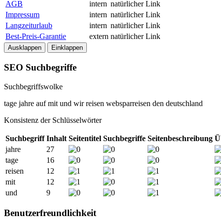
AGB
intern
natürlicher Link
Impressum
intern
natürlicher Link
Langzeiturlaub
intern
natürlicher Link
Best-Preis-Garantie
extern
natürlicher Link
Ausklappen
Einklappen
SEO Suchbegriffe
Suchbegriffswolke
tage
jahre
auf
mit
und
wir
reisen
websparreisen
den
deutschland
Konsistenz der Schlüsselwörter
Suchbegriff
Inhalt
Seitentitel
Suchbegriffe
Seitenbeschreibung
Ü
jahre
27
tage
16
reisen
12
mit
12
und
9
Benutzerfreundlichkeit