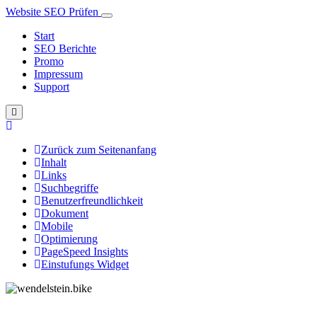
Website SEO Prüfen
Start
SEO Berichte
Promo
Impressum
Support
Zurück zum Seitenanfang
Inhalt
Links
Suchbegriffe
Benutzerfreundlichkeit
Dokument
Mobile
Optimierung
PageSpeed Insights
Einstufungs Widget