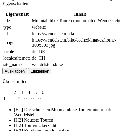
Eigenschaften.
Eigenschaft
Inhalt
title
Mountainbike Touren rund um den Wendelstein
type
website
url
https://wendelstein.bike
https://wendelstein.bike/cached/images/home-
image
300x300.jpg
locale
de_DE
locale:alternate
de_CH
site_name
wendelstein.bike
Ausklappen
Einklappen
Überschriften
H1
H2
H3
H4
H5
H6
1
2
7
0
0
0
[H1] Die schönsten Mountainbike Tourenrund um den
Wendelstein
[H2] Neueste Touren
[H2] Touren Übersicht
[H3] Rundtour zum Kranzhorn