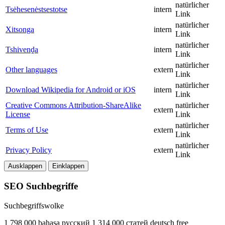
natürlicher
Tsėhesenėstsestotse
intern
Link
natürlicher
Xitsonga
intern
Link
natürlicher
Tshivenḓa
intern
Link
natürlicher
Other languages
extern
Link
natürlicher
Download Wikipedia for Android or iOS
intern
Link
Creative Commons Attribution-ShareAlike
natürlicher
extern
License
Link
natürlicher
Terms of Use
extern
Link
natürlicher
Privacy Policy
extern
Link
Ausklappen
Einklappen
SEO Suchbegriffe
Suchbegriffswolke
1 798 000
bahasa
русский
1 314 000
статей
deutsch
free