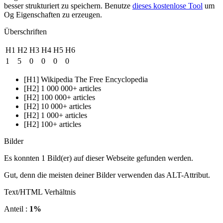
besser strukturiert zu speichern. Benutze
dieses kostenlose Tool
um
Og Eigenschaften zu erzeugen.
Überschriften
H1
H2
H3
H4
H5
H6
1
5
0
0
0
0
[H1] Wikipedia The Free Encyclopedia
[H2] 1 000 000+ articles
[H2] 100 000+ articles
[H2] 10 000+ articles
[H2] 1 000+ articles
[H2] 100+ articles
Bilder
Es konnten 1 Bild(er) auf dieser Webseite gefunden werden.
Gut, denn die meisten deiner Bilder verwenden das ALT-Attribut.
Text/HTML Verhältnis
Anteil :
1%