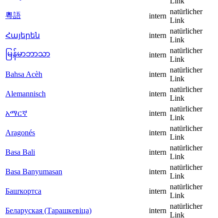
Link
natürlicher
粵語
intern
Link
natürlicher
Հայերեն
intern
Link
natürlicher
မြန်မာဘာသာ
intern
Link
natürlicher
Bahsa Acèh
intern
Link
natürlicher
Alemannisch
intern
Link
natürlicher
አማርኛ
intern
Link
natürlicher
Aragonés
intern
Link
natürlicher
Basa Bali
intern
Link
natürlicher
Basa Banyumasan
intern
Link
natürlicher
Башҡортса
intern
Link
natürlicher
Беларуская (Тарашкевіца)
intern
Link