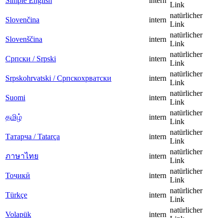
Simple English
intern
Link
natürlicher
Slovenčina
intern
Link
natürlicher
Slovenščina
intern
Link
natürlicher
Српски / Srpski
intern
Link
natürlicher
Srpskohrvatski / Српскохрватски
intern
Link
natürlicher
Suomi
intern
Link
natürlicher
தமிழ்
intern
Link
natürlicher
Татарча / Tatarça
intern
Link
natürlicher
ภาษาไทย
intern
Link
natürlicher
Тоҷикӣ
intern
Link
natürlicher
Türkçe
intern
Link
natürlicher
Volapük
intern