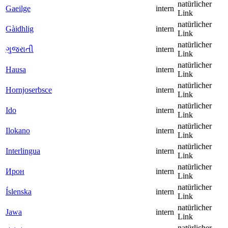
natürlicher
Gaeilge
intern
Link
natürlicher
Gàidhlig
intern
Link
natürlicher
ગુજરાતી
intern
Link
natürlicher
Hausa
intern
Link
natürlicher
Hornjoserbsce
intern
Link
natürlicher
Ido
intern
Link
natürlicher
Ilokano
intern
Link
natürlicher
Interlingua
intern
Link
natürlicher
Ирон
intern
Link
natürlicher
Íslenska
intern
Link
natürlicher
Jawa
intern
Link
natürlicher