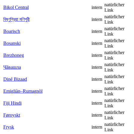
natürlicher
Bikol Central
intern
Link
natürlicher
বিষ্ণুপ্রিয়া মণিপুরী
intern
Link
natürlicher
Boarisch
intern
Link
natürlicher
Bosanski
intern
Link
natürlicher
Brezhoneg
intern
Link
natürlicher
Чӑвашла
intern
Link
natürlicher
Diné Bizaad
intern
Link
natürlicher
Emigliàn–Rumagnòl
intern
Link
natürlicher
Fiji Hindi
intern
Link
natürlicher
Føroyskt
intern
Link
natürlicher
Frysk
intern
Link