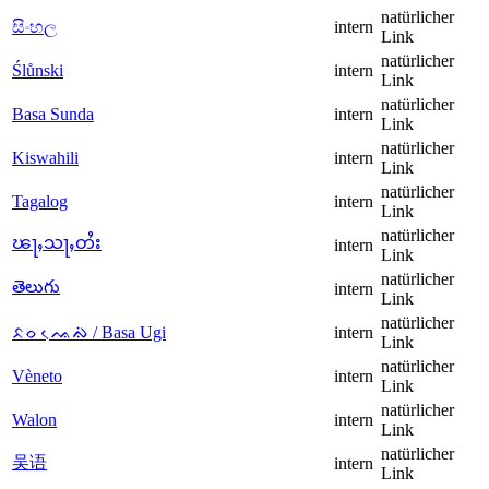
natürlicher
සිංහල
intern
Link
natürlicher
Ślůnski
intern
Link
natürlicher
Basa Sunda
intern
Link
natürlicher
Kiswahili
intern
Link
natürlicher
Tagalog
intern
Link
natürlicher
ၽႃႇသႃႇတႆး
intern
Link
natürlicher
తెలుగు
intern
Link
natürlicher
ᨅᨔ ᨕᨙᨁᨗ / Basa Ugi
intern
Link
natürlicher
Vèneto
intern
Link
natürlicher
Walon
intern
Link
natürlicher
吴语
intern
Link