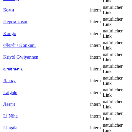
Link
natürlicher
Коми
intern
Link
natürlicher
Перем коми
intern
Link
natürlicher
Kongo
intern
Link
natürlicher
कोंकणी / Konknni
intern
Link
natürlicher
Kriyòl Gwiyannen
intern
Link
natürlicher
ພາສາລາວ
intern
Link
natürlicher
Лакку
intern
Link
natürlicher
Latgaļu
intern
Link
natürlicher
Лезги
intern
Link
natürlicher
Li Niha
intern
Link
natürlicher
Lingála
intern
Link