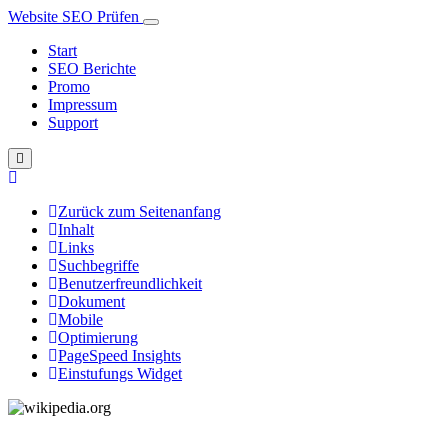
Website SEO Prüfen
Start
SEO Berichte
Promo
Impressum
Support
Zurück zum Seitenanfang
Inhalt
Links
Suchbegriffe
Benutzerfreundlichkeit
Dokument
Mobile
Optimierung
PageSpeed Insights
Einstufungs Widget