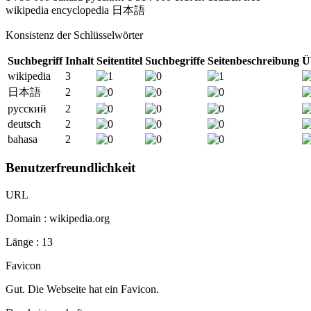
wikipedia
encyclopedia
日本語
Konsistenz der Schlüsselwörter
Suchbegriff
Inhalt
Seitentitel
Suchbegriffe
Seitenbeschreibung
Ü
wikipedia
3
日本語
2
русский
2
deutsch
2
bahasa
2
Benutzerfreundlichkeit
URL
Domain : wikipedia.org
Länge : 13
Favicon
Gut. Die Webseite hat ein Favicon.