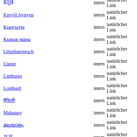
ಕನ್ನಡ
intern
Link
natürlicher
Kreyòl Ayisyen
intern
Link
natürlicher
Кыргызча
intern
Link
natürlicher
Кырык мары
intern
Link
natürlicher
Lëtzebuergesch
intern
Link
natürlicher
Lìgure
intern
Link
natürlicher
Limburgs
intern
Link
natürlicher
Lombard
intern
Link
natürlicher
मैथिली
intern
Link
natürlicher
Malagasy
intern
Link
natürlicher
മലയാളം
intern
Link
natürlicher
文言