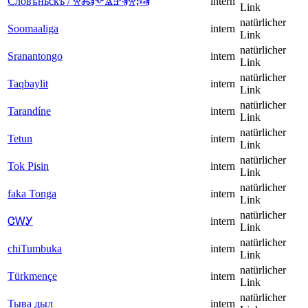
Словѣ́ньскъ / ⰔⰎⰑⰂⰡⰐⰠⰔⰍⰟ
intern
Link
natürlicher
Soomaaliga
intern
Link
natürlicher
Sranantongo
intern
Link
natürlicher
Taqbaylit
intern
Link
natürlicher
Tarandíne
intern
Link
natürlicher
Tetun
intern
Link
natürlicher
Tok Pisin
intern
Link
natürlicher
faka Tonga
intern
Link
natürlicher
ᏣᎳᎩ
intern
Link
natürlicher
chiTumbuka
intern
Link
natürlicher
Türkmençe
intern
Link
natürlicher
Тыва дыл
intern