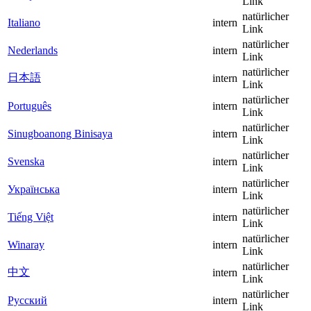
Link
natürlicher
Italiano
intern
Link
natürlicher
Nederlands
intern
Link
natürlicher
日本語
intern
Link
natürlicher
Português
intern
Link
natürlicher
Sinugboanong Binisaya
intern
Link
natürlicher
Svenska
intern
Link
natürlicher
Українська
intern
Link
natürlicher
Tiếng Việt
intern
Link
natürlicher
Winaray
intern
Link
natürlicher
中文
intern
Link
natürlicher
Русский
intern
Link