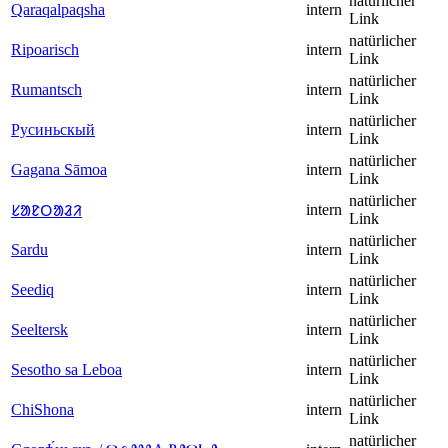
natürlicher
Qaraqalpaqsha
intern
Link
natürlicher
Ripoarisch
intern
Link
natürlicher
Rumantsch
intern
Link
natürlicher
Русиньскый
intern
Link
natürlicher
Gagana Sāmoa
intern
Link
natürlicher
intern
ᱥᱟᱱᱛᱟᱲᱤ
Link
natürlicher
Sardu
intern
Link
natürlicher
Seediq
intern
Link
natürlicher
Seeltersk
intern
Link
natürlicher
Sesotho sa Leboa
intern
Link
natürlicher
ChiShona
intern
Link
natürlicher