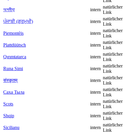
Link
natürlicher
অসমীযা়
intern
Link
natürlicher
ਪੰਜਾਬੀ (ਗੁਰਮੁਖੀ)
intern
Link
natürlicher
Piemontèis
intern
Link
natürlicher
Plattdüütsch
intern
Link
natürlicher
Qırımtatarca
intern
Link
natürlicher
Runa Simi
intern
Link
natürlicher
संस्कृतम्
intern
Link
natürlicher
Саха Тыла
intern
Link
natürlicher
Scots
intern
Link
natürlicher
Shqip
intern
Link
natürlicher
Sicilianu
intern
Link