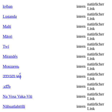
natürlicher
lojban
intern
Link
natürlicher
Luganda
intern
Link
natürlicher
Malti
intern
Link
natürlicher
Māori
intern
Link
natürlicher
Twi
intern
Link
natürlicher
Mirandés
intern
Link
natürlicher
Мокшень
intern
Link
natürlicher
ဘာသာ မန်
intern
Link
natürlicher
ߒߞߏ
intern
Link
natürlicher
Na Vosa Vaka-Viti
intern
Link
natürlicher
Nāhuatlahtōlli
intern
Link