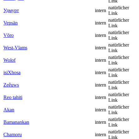
Link
natürlicher
Удмурт
intern
Link
natürlicher
Vepsän
intern
Link
natürlicher
Võro
intern
Link
natürlicher
West-Vlams
intern
Link
natürlicher
Wolof
intern
Link
natürlicher
isiXhosa
intern
Link
natürlicher
Zeêuws
intern
Link
natürlicher
Reo tahiti
intern
Link
natürlicher
Akan
intern
Link
natürlicher
Bamanankan
intern
Link
natürlicher
Chamoru
intern
Link