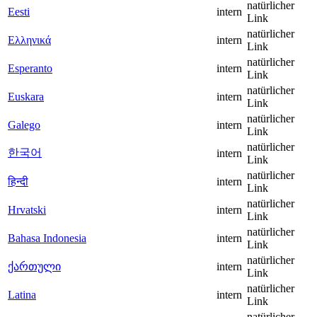
natürlicher
Eesti
intern
Link
natürlicher
Ελληνικά
intern
Link
natürlicher
Esperanto
intern
Link
natürlicher
Euskara
intern
Link
natürlicher
Galego
intern
Link
natürlicher
한국어
intern
Link
natürlicher
हिन्दी
intern
Link
natürlicher
Hrvatski
intern
Link
natürlicher
Bahasa Indonesia
intern
Link
natürlicher
ქართული
intern
Link
natürlicher
Latina
intern
Link
natürlicher