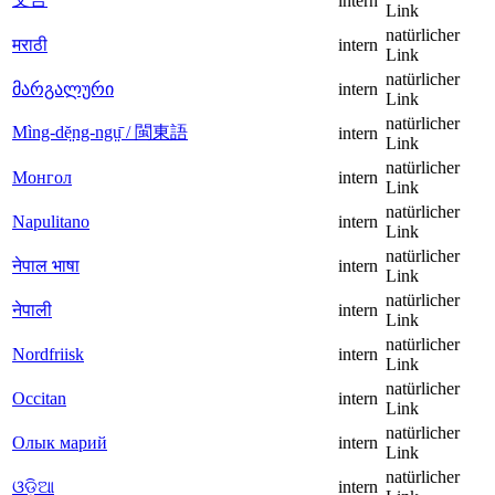
intern
Link
natürlicher
मराठी
intern
Link
natürlicher
მარგალური
intern
Link
natürlicher
Mìng-dĕ̤ng-ngṳ̄ / 閩東語
intern
Link
natürlicher
Монгол
intern
Link
natürlicher
Napulitano
intern
Link
natürlicher
नेपाल भाषा
intern
Link
natürlicher
नेपाली
intern
Link
natürlicher
Nordfriisk
intern
Link
natürlicher
Occitan
intern
Link
natürlicher
Олык марий
intern
Link
natürlicher
ଓଡି଼ଆ
intern