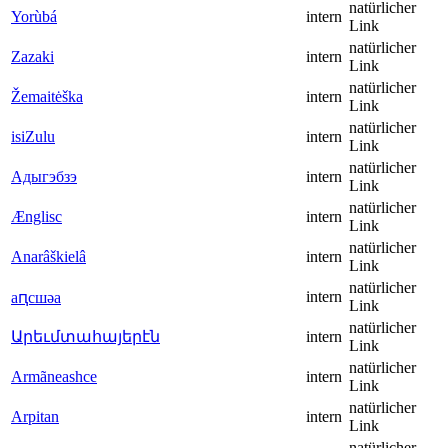
natürlicher
Yorùbá
intern
Link
natürlicher
Zazaki
intern
Link
natürlicher
Žemaitėška
intern
Link
natürlicher
isiZulu
intern
Link
natürlicher
Адыгэбзэ
intern
Link
natürlicher
Ænglisc
intern
Link
natürlicher
Anarâškielâ
intern
Link
natürlicher
intern
аԥсшәа
Link
natürlicher
Արեւմտահայերէն
intern
Link
natürlicher
Armãneashce
intern
Link
natürlicher
Arpitan
intern
Link
natürlicher