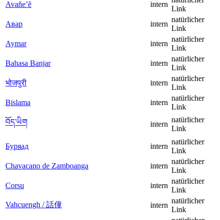
Avañe’ẽ
intern
Link
natürlicher
Авар
intern
Link
natürlicher
Aymar
intern
Link
natürlicher
Bahasa Banjar
intern
Link
natürlicher
भोजपुरी
intern
Link
natürlicher
Bislama
intern
Link
natürlicher
བོད་ཡིག
intern
Link
natürlicher
Буряад
intern
Link
natürlicher
Chavacano de Zamboanga
intern
Link
natürlicher
Corsu
intern
Link
natürlicher
Vahcuengh / 話僮
intern
Link