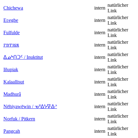
natürlicher
Chichewa
intern
Link
natürlicher
Eʋegbe
intern
Link
natürlicher
Fulfulde
intern
Link
natürlicher
𐌲𐌿𐍄𐌹𐍃𐌺
intern
Link
natürlicher
ᐃᓄᒃᑎᑐᑦ / Inuktitut
intern
Link
natürlicher
Iñupiak
intern
Link
natürlicher
Kalaallisut
intern
Link
natürlicher
Madhurâ
intern
Link
natürlicher
Nēhiyawēwin / ᓀᐦᐃᔭᐍᐏᐣ
intern
Link
natürlicher
Norfuk / Pitkern
intern
Link
natürlicher
Pangcah
intern
Link