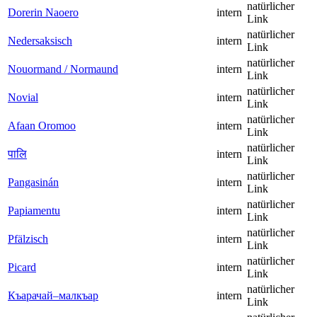
natürlicher
Dorerin Naoero
intern
Link
natürlicher
Nedersaksisch
intern
Link
natürlicher
Nouormand / Normaund
intern
Link
natürlicher
Novial
intern
Link
natürlicher
Afaan Oromoo
intern
Link
natürlicher
पालि
intern
Link
natürlicher
Pangasinán
intern
Link
natürlicher
Papiamentu
intern
Link
natürlicher
Pfälzisch
intern
Link
natürlicher
Picard
intern
Link
natürlicher
Къарачай–малкъар
intern
Link