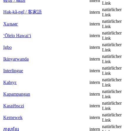
赣语 / 贛語
intern
Link
natürlicher
Hak-kâ-ngî / 客家語
intern
Link
natürlicher
Хальмг
intern
Link
natürlicher
ʻŌlelo Hawaiʻi
intern
Link
natürlicher
Igbo
intern
Link
natürlicher
Ikinyarwanda
intern
Link
natürlicher
Interlingue
intern
Link
natürlicher
Kabɩyɛ
intern
Link
natürlicher
Kapampangan
intern
Link
natürlicher
Kaszëbsczi
intern
Link
natürlicher
Kernewek
intern
Link
natürlicher
intern
ភាសាខ្មែរ