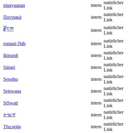
natürlicher
pinayuanan
intern
Link
natürlicher
Ποντιακά
intern
Link
natürlicher
རྫོང་ཁ
intern
Link
natürlicher
romani čhib
intern
Link
natürlicher
Ikirundi
intern
Link
natürlicher
Sängö
intern
Link
natürlicher
Sesotho
intern
Link
natürlicher
Setswana
intern
Link
natürlicher
SiSwati
intern
Link
natürlicher
ትግርኛ
intern
Link
natürlicher
Thuɔŋjäŋ
intern
Link