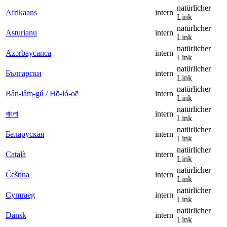
natürlicher
Afrikaans
intern
Link
natürlicher
Asturianu
intern
Link
natürlicher
Azərbaycanca
intern
Link
natürlicher
Български
intern
Link
natürlicher
Bân-lâm-gú / Hō-ló-oē
intern
Link
natürlicher
বাংলা
intern
Link
natürlicher
Беларуская
intern
Link
natürlicher
Català
intern
Link
natürlicher
Čeština
intern
Link
natürlicher
Cymraeg
intern
Link
natürlicher
Dansk
intern
Link