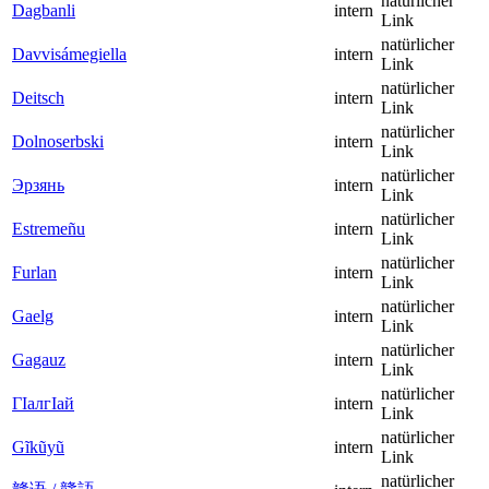
natürlicher
Dagbanli
intern
Link
natürlicher
Davvisámegiella
intern
Link
natürlicher
Deitsch
intern
Link
natürlicher
Dolnoserbski
intern
Link
natürlicher
Эрзянь
intern
Link
natürlicher
Estremeñu
intern
Link
natürlicher
Furlan
intern
Link
natürlicher
Gaelg
intern
Link
natürlicher
Gagauz
intern
Link
natürlicher
ГӀалгӀай
intern
Link
natürlicher
Gĩkũyũ
intern
Link
natürlicher