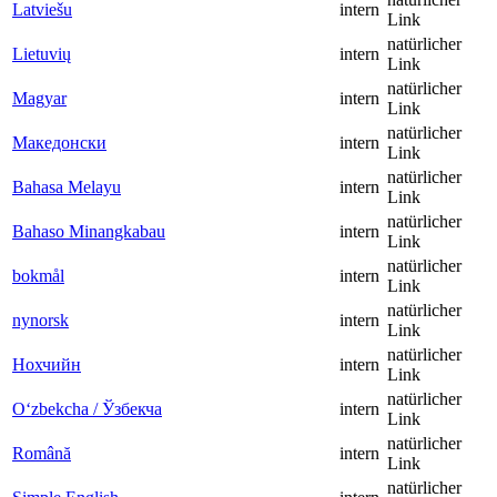
Latviešu
intern
Link
natürlicher
Lietuvių
intern
Link
natürlicher
Magyar
intern
Link
natürlicher
Македонски
intern
Link
natürlicher
Bahasa Melayu
intern
Link
natürlicher
Bahaso Minangkabau
intern
Link
natürlicher
bokmål
intern
Link
natürlicher
nynorsk
intern
Link
natürlicher
Нохчийн
intern
Link
natürlicher
Oʻzbekcha / Ўзбекча
intern
Link
natürlicher
Română
intern
Link
natürlicher