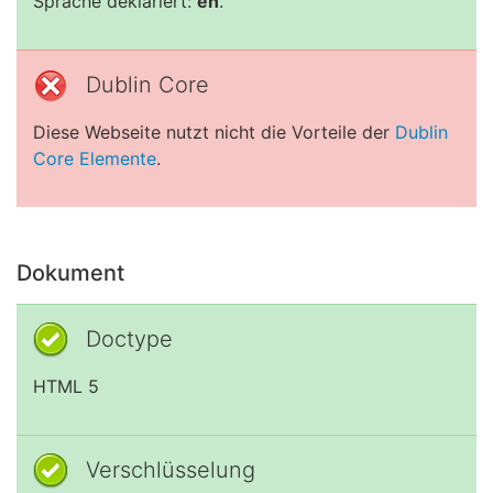
Sprache deklariert:
en
.
Dublin Core
Diese Webseite nutzt nicht die Vorteile der
Dublin
Core Elemente
.
Dokument
Doctype
HTML 5
Verschlüsselung