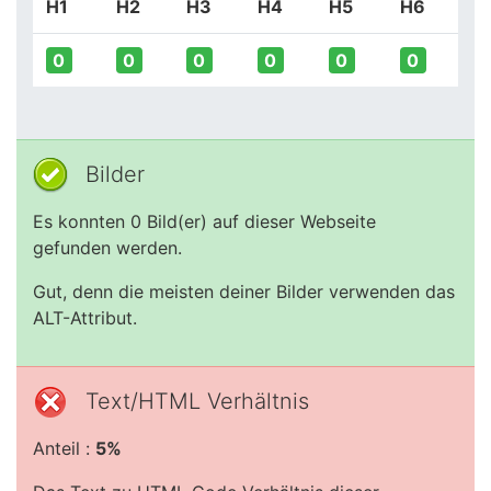
H1
H2
H3
H4
H5
H6
0
0
0
0
0
0
Bilder
Es konnten 0 Bild(er) auf dieser Webseite
gefunden werden.
Gut, denn die meisten deiner Bilder verwenden das
ALT-Attribut.
Text/HTML Verhältnis
Anteil :
5%