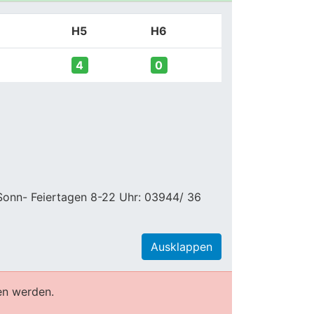
H5
H6
4
0
 Sonn- Feiertagen 8-22 Uhr: 03944/ 36
Ausklappen
en werden.