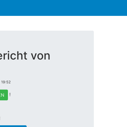
richt von
 19:52
!
EN