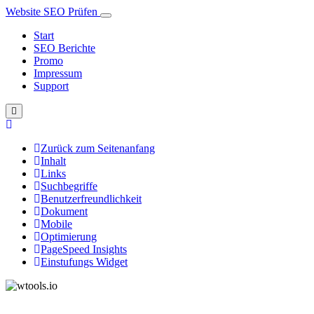
Website SEO Prüfen
Start
SEO Berichte
Promo
Impressum
Support
Zurück zum Seitenanfang
Inhalt
Links
Suchbegriffe
Benutzerfreundlichkeit
Dokument
Mobile
Optimierung
PageSpeed Insights
Einstufungs Widget