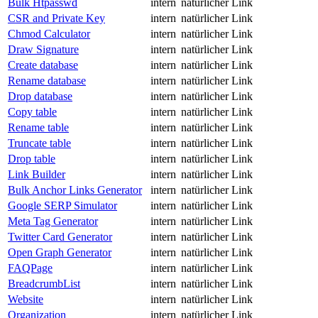
Bulk Htpasswd
intern
natürlicher Link
CSR and Private Key
intern
natürlicher Link
Chmod Calculator
intern
natürlicher Link
Draw Signature
intern
natürlicher Link
Create database
intern
natürlicher Link
Rename database
intern
natürlicher Link
Drop database
intern
natürlicher Link
Copy table
intern
natürlicher Link
Rename table
intern
natürlicher Link
Truncate table
intern
natürlicher Link
Drop table
intern
natürlicher Link
Link Builder
intern
natürlicher Link
Bulk Anchor Links Generator
intern
natürlicher Link
Google SERP Simulator
intern
natürlicher Link
Meta Tag Generator
intern
natürlicher Link
Twitter Card Generator
intern
natürlicher Link
Open Graph Generator
intern
natürlicher Link
FAQPage
intern
natürlicher Link
BreadcrumbList
intern
natürlicher Link
Website
intern
natürlicher Link
Organization
intern
natürlicher Link