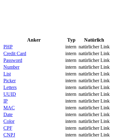
Anker
Typ
Natürlich
PHP
intern
natürlicher Link
Credit Card
intern
natürlicher Link
Password
intern
natürlicher Link
Number
intern
natürlicher Link
List
intern
natürlicher Link
Picker
intern
natürlicher Link
Letters
intern
natürlicher Link
UUID
intern
natürlicher Link
IP
intern
natürlicher Link
MAC
intern
natürlicher Link
Date
intern
natürlicher Link
Color
intern
natürlicher Link
CPF
intern
natürlicher Link
CNPJ
intern
natürlicher Link