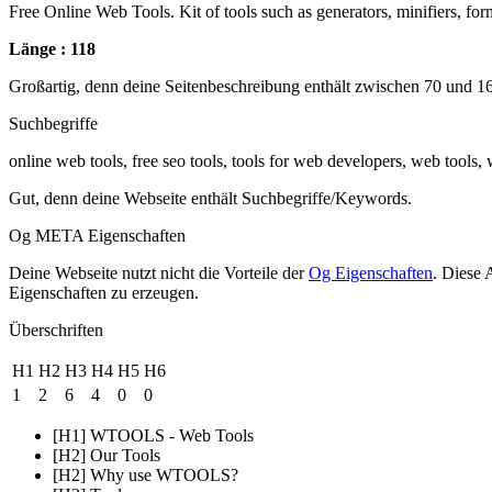
Free Online Web Tools. Kit of tools such as generators, minifiers, fo
Länge : 118
Großartig, denn deine Seitenbeschreibung enthält zwischen 70 und 1
Suchbegriffe
online web tools, free seo tools, tools for web developers, web tools, 
Gut, denn deine Webseite enthält Suchbegriffe/Keywords.
Og META Eigenschaften
Deine Webseite nutzt nicht die Vorteile der
Og Eigenschaften
. Diese 
Eigenschaften zu erzeugen.
Überschriften
H1
H2
H3
H4
H5
H6
1
2
6
4
0
0
[H1] WTOOLS - Web Tools
[H2] Our Tools
[H2] Why use WTOOLS?