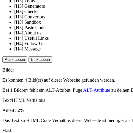
[H3] Tools
[H3] Generators
[H3] Checks
[H3] Convertors
[H3] Sandbox
[H3] Paste Code
[H4] About us
[H4] Useful Links
[H4] Follow Us
[H4] Message
Ausklappen
Einklappen
Bilder
Es konnten 4 Bild(er) auf dieser Webseite gefunden werden.
Bei 1 Bild(er) fehlt ein ALT-Attribut. Füge
ALT-Attribute
zu deinen B
Text/HTML Verhältnis
Anteil :
2%
Das Text zu HTML Code Verhältnis dieser Webseite ist niedriger als 15
Flash