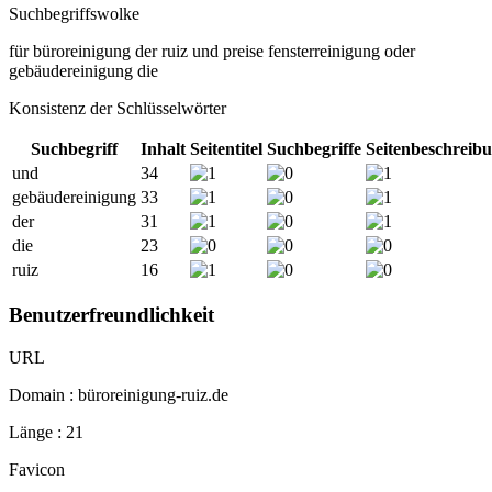
Suchbegriffswolke
für
büroreinigung
der
ruiz
und
preise
fensterreinigung
oder
gebäudereinigung
die
Konsistenz der Schlüsselwörter
Suchbegriff
Inhalt
Seitentitel
Suchbegriffe
Seitenbeschreib
und
34
gebäudereinigung
33
der
31
die
23
ruiz
16
Benutzerfreundlichkeit
URL
Domain : büroreinigung-ruiz.de
Länge : 21
Favicon