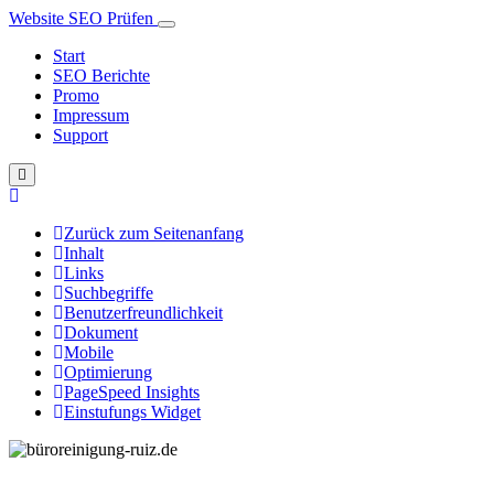
Website SEO Prüfen
Start
SEO Berichte
Promo
Impressum
Support
Zurück zum Seitenanfang
Inhalt
Links
Suchbegriffe
Benutzerfreundlichkeit
Dokument
Mobile
Optimierung
PageSpeed Insights
Einstufungs Widget