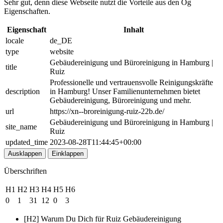
Sehr gut, denn diese Webseite nutzt die Vorteile aus den Og
Eigenschaften.
Eigenschaft
Inhalt
locale
de_DE
type
website
Gebäudereinigung und Büroreinigung in Hamburg |
title
Ruiz
Professionelle und vertrauensvolle Reinigungskräfte
description
in Hamburg! Unser Familienunternehmen bietet
Gebäudereinigung, Büroreinigung und mehr.
url
https://xn--broreinigung-ruiz-22b.de/
Gebäudereinigung und Büroreinigung in Hamburg |
site_name
Ruiz
updated_time
2023-08-28T11:44:45+00:00
Ausklappen
Einklappen
Überschriften
H1
H2
H3
H4
H5
H6
0
1
31
12
0
3
[H2] Warum Du Dich für Ruiz Gebäudereinigung