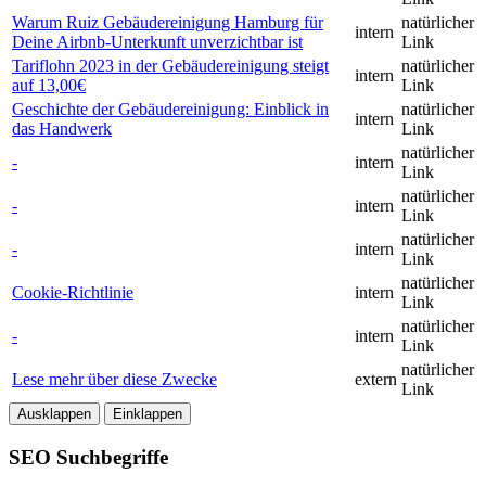
Warum Ruiz Gebäudereinigung Hamburg für
natürlicher
intern
Deine Airbnb-Unterkunft unverzichtbar ist
Link
Tariflohn 2023 in der Gebäudereinigung steigt
natürlicher
intern
auf 13,00€​
Link
Geschichte der Gebäudereinigung: Einblick in
natürlicher
intern
das Handwerk
Link
natürlicher
-
intern
Link
natürlicher
-
intern
Link
natürlicher
-
intern
Link
natürlicher
Cookie-Richtlinie
intern
Link
natürlicher
-
intern
Link
natürlicher
Lese mehr über diese Zwecke
extern
Link
Ausklappen
Einklappen
SEO Suchbegriffe