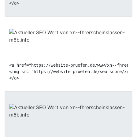
<a href="https://website-pruefen.de/www/xn--fhrersch
<img src="https://website-pruefen.de/seo-score/xn--f