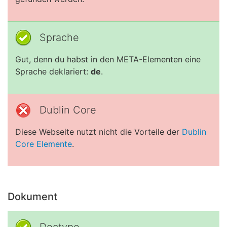
Sprache
Gut, denn du habst in den META-Elementen eine
Sprache deklariert:
de
.
Dublin Core
Diese Webseite nutzt nicht die Vorteile der
Dublin
Core Elemente
.
Dokument