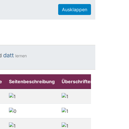
Ausklappen
datt
d
lernen
e
Seitenbeschreibung
Überschriften