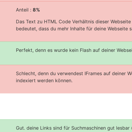
Anteil :
8%
Das Text zu HTML Code Verhältnis dieser Webseite i
bedeutet, dass du mehr Inhalte für deine Webseite sc
Perfekt, denn es wurde kein Flash auf deiner Webse
Schlecht, denn du verwendest IFrames auf deiner W
indexiert werden können.
Gut. deine Links sind für Suchmaschinen gut lesbar 