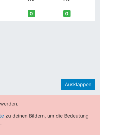
0
0
Ausklappen
 werden.
te
zu deinen Bildern, um die Bedeutung
.