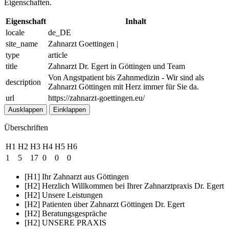
Eigenschaften.
Eigenschaft
Inhalt
locale
de_DE
site_name
Zahnarzt Goettingen |
type
article
title
Zahnarzt Dr. Egert in Göttingen und Team
Von Angstpatient bis Zahnmedizin - Wir sind als
description
Zahnarzt Göttingen mit Herz immer für Sie da.
url
https://zahnarzt-goettingen.eu/
Ausklappen
Einklappen
Überschriften
H1
H2
H3
H4
H5
H6
1
5
17
0
0
0
[H1] Ihr Zahnarzt aus Göttingen
[H2] Herzlich Willkommen bei Ihrer Zahnarztpraxis Dr. Egert
[H2] Unsere Leistungen
[H2] Patienten über Zahnarzt Göttingen Dr. Egert
[H2] Beratungsgespräche
[H2] UNSERE PRAXIS