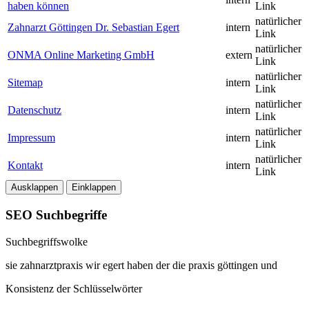
haben können
Link
natürlicher
Zahnarzt Göttingen Dr. Sebastian Egert
intern
Link
natürlicher
ONMA Online Marketing GmbH
extern
Link
natürlicher
Sitemap
intern
Link
natürlicher
Datenschutz
intern
Link
natürlicher
Impressum
intern
Link
natürlicher
Kontakt
intern
Link
Ausklappen
Einklappen
SEO Suchbegriffe
Suchbegriffswolke
sie
zahnarztpraxis
wir
egert
haben
der
die
praxis
göttingen
und
Konsistenz der Schlüsselwörter