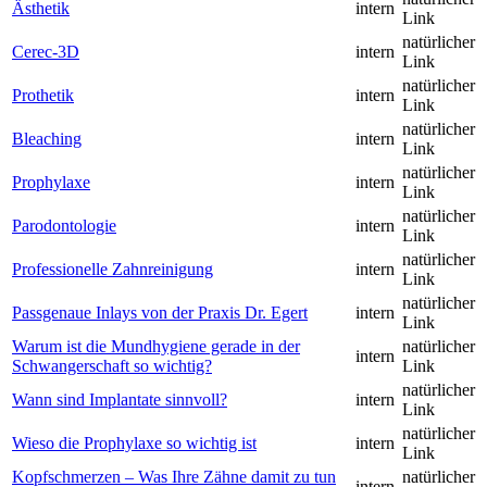
Ästhetik
intern
Link
natürlicher
Cerec-3D
intern
Link
natürlicher
Prothetik
intern
Link
natürlicher
Bleaching
intern
Link
natürlicher
Prophylaxe
intern
Link
natürlicher
Parodontologie
intern
Link
natürlicher
Professionelle Zahnreinigung
intern
Link
natürlicher
Passgenaue Inlays von der Praxis Dr. Egert
intern
Link
Warum ist die Mundhygiene gerade in der
natürlicher
intern
Schwangerschaft so wichtig?
Link
natürlicher
Wann sind Implantate sinnvoll?
intern
Link
natürlicher
Wieso die Prophylaxe so wichtig ist
intern
Link
Kopfschmerzen – Was Ihre Zähne damit zu tun
natürlicher
intern