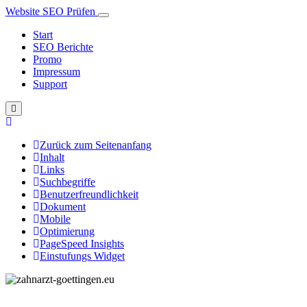
Website SEO Prüfen
Start
SEO Berichte
Promo
Impressum
Support
Zurück zum Seitenanfang
Inhalt
Links
Suchbegriffe
Benutzerfreundlichkeit
Dokument
Mobile
Optimierung
PageSpeed Insights
Einstufungs Widget