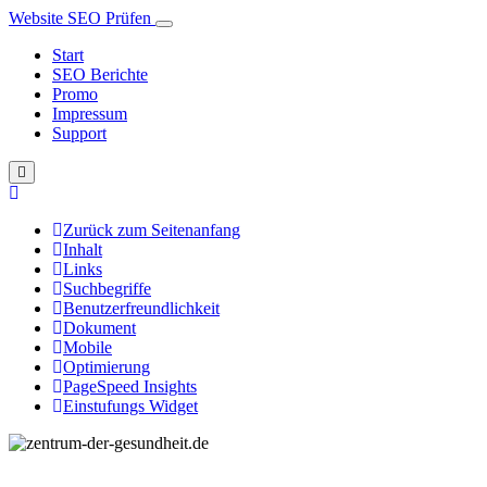
Website SEO Prüfen
Start
SEO Berichte
Promo
Impressum
Support
Zurück zum Seitenanfang
Inhalt
Links
Suchbegriffe
Benutzerfreundlichkeit
Dokument
Mobile
Optimierung
PageSpeed Insights
Einstufungs Widget