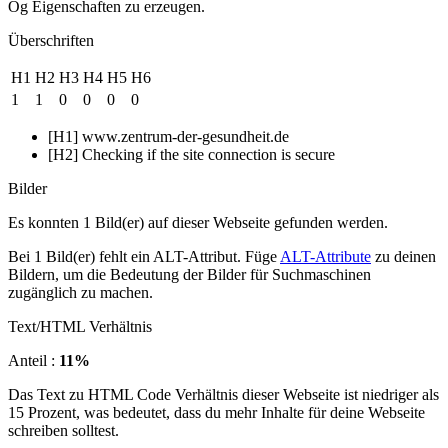
Og Eigenschaften zu erzeugen.
Überschriften
H1
H2
H3
H4
H5
H6
1
1
0
0
0
0
[H1] www.zentrum-der-gesundheit.de
[H2] Checking if the site connection is secure
Bilder
Es konnten 1 Bild(er) auf dieser Webseite gefunden werden.
Bei 1 Bild(er) fehlt ein ALT-Attribut. Füge
ALT-Attribute
zu deinen
Bildern, um die Bedeutung der Bilder für Suchmaschinen
zugänglich zu machen.
Text/HTML Verhältnis
Anteil :
11%
Das Text zu HTML Code Verhältnis dieser Webseite ist niedriger als
15 Prozent, was bedeutet, dass du mehr Inhalte für deine Webseite
schreiben solltest.