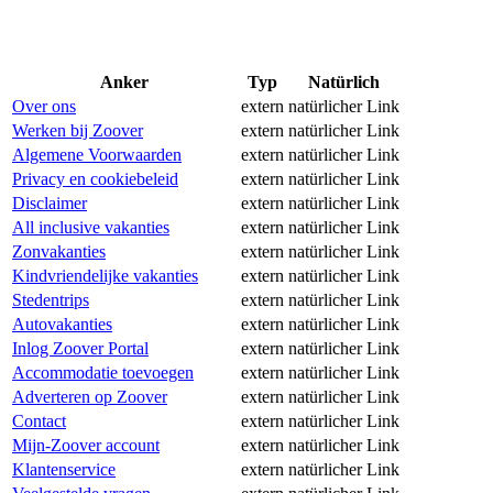
Anker
Typ
Natürlich
Over ons
extern
natürlicher Link
Werken bij Zoover
extern
natürlicher Link
Algemene Voorwaarden
extern
natürlicher Link
Privacy en cookiebeleid
extern
natürlicher Link
Disclaimer
extern
natürlicher Link
All inclusive vakanties
extern
natürlicher Link
Zonvakanties
extern
natürlicher Link
Kindvriendelijke vakanties
extern
natürlicher Link
Stedentrips
extern
natürlicher Link
Autovakanties
extern
natürlicher Link
Inlog Zoover Portal
extern
natürlicher Link
Accommodatie toevoegen
extern
natürlicher Link
Adverteren op Zoover
extern
natürlicher Link
Contact
extern
natürlicher Link
Mijn-Zoover account
extern
natürlicher Link
Klantenservice
extern
natürlicher Link