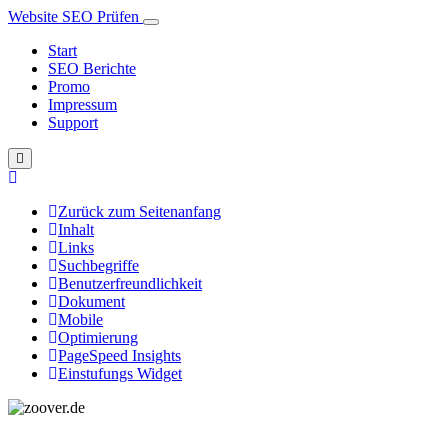
Website SEO Prüfen
Start
SEO Berichte
Promo
Impressum
Support
Zurück zum Seitenanfang
Inhalt
Links
Suchbegriffe
Benutzerfreundlichkeit
Dokument
Mobile
Optimierung
PageSpeed Insights
Einstufungs Widget