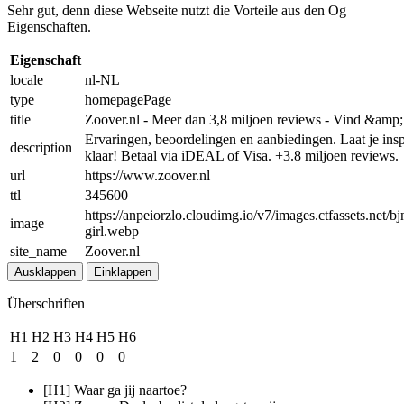
Sehr gut, denn diese Webseite nutzt die Vorteile aus den Og
Eigenschaften.
Eigenschaft
locale
nl-NL
type
homepagePage
title
Zoover.nl - Meer dan 3,8 miljoen reviews - Vind &amp; 
Ervaringen, beoordelingen en aanbiedingen. Laat je inspi
description
klaar! Betaal via iDEAL of Visa. +3.8 miljoen reviews.
url
https://www.zoover.nl
ttl
345600
https://anpeiorzlo.cloudimg.io/v7/images.ctfasset
image
girl.webp
site_name
Zoover.nl
Ausklappen
Einklappen
Überschriften
H1
H2
H3
H4
H5
H6
1
2
0
0
0
0
[H1] Waar ga jij naartoe?