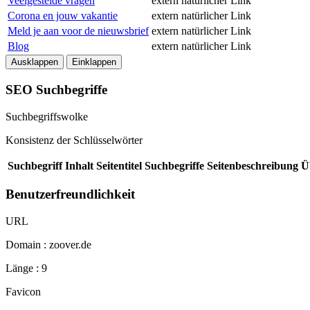
Veelgestelde vragen
extern
natürlicher Link
Corona en jouw vakantie
extern
natürlicher Link
Meld je aan voor de nieuwsbrief
extern
natürlicher Link
Blog
extern
natürlicher Link
Ausklappen
Einklappen
SEO Suchbegriffe
Suchbegriffswolke
Konsistenz der Schlüsselwörter
Suchbegriff
Inhalt
Seitentitel
Suchbegriffe
Seitenbeschreibung
Ü
Benutzerfreundlichkeit
URL
Domain : zoover.de
Länge : 9
Favicon