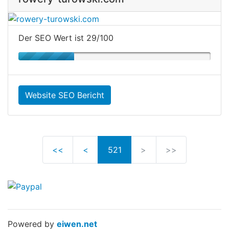
Der SEO Wert ist 29/100
Website SEO Bericht
<<
<
521
>
>>
Powered by
eiwen.net