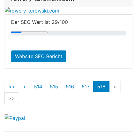
Der SEO Wert ist 29/100
Website SEO Bericht
<<
<
514
515
516
517
518
>
>>