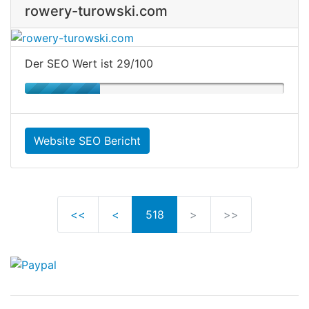
rowery-turowski.com
Der SEO Wert ist 29/100
Website SEO Bericht
<<
<
518
>
>>